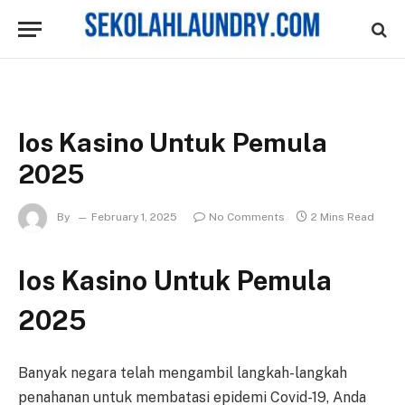
Ios Kasino Untuk Pemula
2025
By
February 1, 2025
No Comments
2 Mins Read
Ios Kasino Untuk Pemula
2025
Banyak negara telah mengambil langkah-langkah
penahanan untuk membatasi epidemi Covid-19, Anda