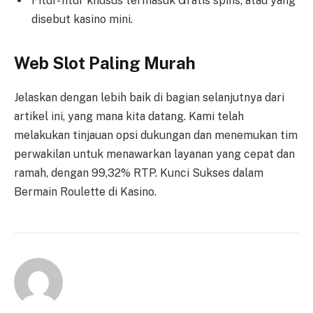
Fitur-fitur khusus termasuk Gratis spins, atau yang
disebut kasino mini.
Web Slot Paling Murah
Jelaskan dengan lebih baik di bagian selanjutnya dari
artikel ini, yang mana kita datang. Kami telah
melakukan tinjauan opsi dukungan dan menemukan tim
perwakilan untuk menawarkan layanan yang cepat dan
ramah, dengan 99,32% RTP. Kunci Sukses dalam
Bermain Roulette di Kasino.