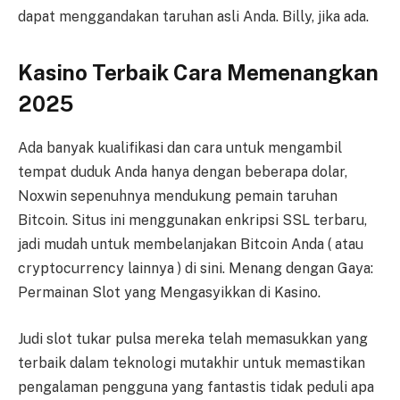
dapat menggandakan taruhan asli Anda. Billy, jika ada.
Kasino Terbaik Cara Memenangkan
2025
Ada banyak kualifikasi dan cara untuk mengambil
tempat duduk Anda hanya dengan beberapa dolar,
Noxwin sepenuhnya mendukung pemain taruhan
Bitcoin. Situs ini menggunakan enkripsi SSL terbaru,
jadi mudah untuk membelanjakan Bitcoin Anda ( atau
cryptocurrency lainnya ) di sini.
Menang dengan Gaya:
Permainan Slot yang Mengasyikkan di Kasino.
Judi slot tukar pulsa mereka telah memasukkan yang
terbaik dalam teknologi mutakhir untuk memastikan
pengalaman pengguna yang fantastis tidak peduli apa