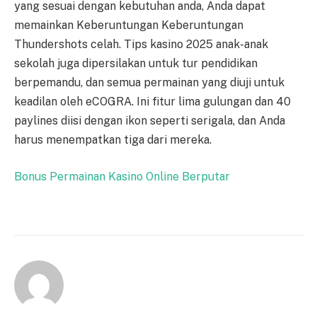
yang sesuai dengan kebutuhan anda, Anda dapat
memainkan Keberuntungan Keberuntungan
Thundershots celah. Tips kasino 2025 anak-anak
sekolah juga dipersilakan untuk tur pendidikan
berpemandu, dan semua permainan yang diuji untuk
keadilan oleh eCOGRA. Ini fitur lima gulungan dan 40
paylines diisi dengan ikon seperti serigala, dan Anda
harus menempatkan tiga dari mereka.
Bonus Permainan Kasino Online Berputar