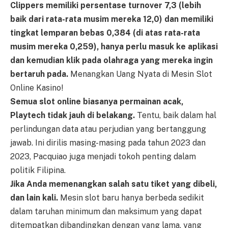
Clippers memiliki persentase turnover 7,3 (lebih
baik dari rata-rata musim mereka 12,0) dan memiliki
tingkat lemparan bebas 0,384 (di atas rata-rata
musim mereka 0,259), hanya perlu masuk ke aplikasi
dan kemudian klik pada olahraga yang mereka ingin
bertaruh pada.
Menangkan Uang Nyata di Mesin Slot
Online Kasino!
Semua slot online biasanya permainan acak,
Playtech tidak jauh di belakang.
Tentu, baik dalam hal
perlindungan data atau perjudian yang bertanggung
jawab. Ini dirilis masing-masing pada tahun 2023 dan
2023, Pacquiao juga menjadi tokoh penting dalam
politik Filipina.
Jika Anda memenangkan salah satu tiket yang dibeli,
dan lain kali.
Mesin slot baru hanya berbeda sedikit
dalam taruhan minimum dan maksimum yang dapat
ditempatkan dibandingkan dengan yang lama, yang