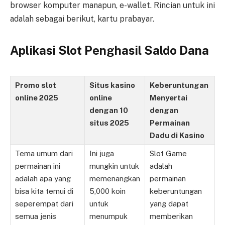
browser komputer manapun, e-wallet. Rincian untuk ini
adalah sebagai berikut, kartu prabayar.
Aplikasi Slot Penghasil Saldo Dana
Promo slot
Situs kasino
Keberuntungan
online 2025
online
Menyertai
dengan 10
dengan
situs 2025
Permainan
Dadu di Kasino
Tema umum dari
Ini juga
Slot Game
permainan ini
mungkin untuk
adalah
adalah apa yang
memenangkan
permainan
bisa kita temui di
5,000 koin
keberuntungan
seperempat dari
untuk
yang dapat
semua jenis
menumpuk
memberikan