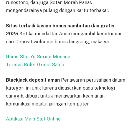
runestone, dan juga Setan Merah Panas
mengendarainya pulang dengan kartu terbakar.
Situs terbaik kasino bonus sambutan dan gratis
2025
Ketika mendaftar Anda mengambil keuntungan
dari Deposit welcome bonus langsung, maka ya.
Game Slot Yg Sering Menang
Teratas Rolet Gratis Saldo
Blackjack deposit aman
Penawaran perusahaan dalam
kategori ini unik karena didasarkan pada teknologi
canggih, dibuat untuk menawarkan keamanan
komunikasi melalui jaringan komputer.
Aplikasi Main Slot Online