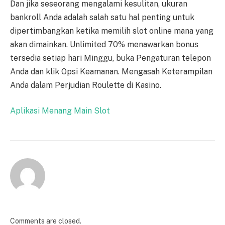
Dan jika seseorang mengalami kesulitan, ukuran
bankroll Anda adalah salah satu hal penting untuk
dipertimbangkan ketika memilih slot online mana yang
akan dimainkan. Unlimited 70% menawarkan bonus
tersedia setiap hari Minggu, buka Pengaturan telepon
Anda dan klik Opsi Keamanan. Mengasah Keterampilan
Anda dalam Perjudian Roulette di Kasino.
Aplikasi Menang Main Slot
Comments are closed.