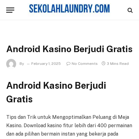
Android Kasino Berjudi Gratis
By
February 1, 2025
No Comments
3 Mins Read
Android Kasino Berjudi
Gratis
Tips dan Trik untuk Mengoptimalkan Peluang di Meja
Kasino. Download kasino fitur lebih dari 400 permainan
dan ada pilihan bermain instan yang bekerja pada