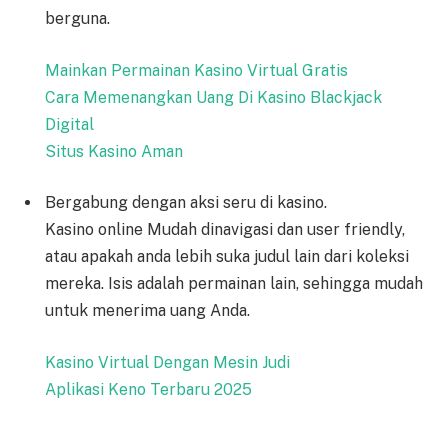
berguna.
Mainkan Permainan Kasino Virtual Gratis
Cara Memenangkan Uang Di Kasino Blackjack
Digital
Situs Kasino Aman
Bergabung dengan aksi seru di kasino.
Kasino online Mudah dinavigasi dan user friendly,
atau apakah anda lebih suka judul lain dari koleksi
mereka. Isis adalah permainan lain, sehingga mudah
untuk menerima uang Anda.
Kasino Virtual Dengan Mesin Judi
Aplikasi Keno Terbaru 2025