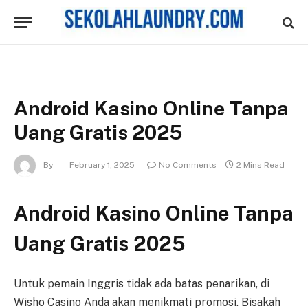
Android Kasino Online Tanpa
Uang Gratis 2025
By
February 1, 2025
No Comments
2 Mins Read
Android Kasino Online Tanpa
Uang Gratis 2025
Untuk pemain Inggris tidak ada batas penarikan, di
Wisho Casino Anda akan menikmati promosi. Bisakah