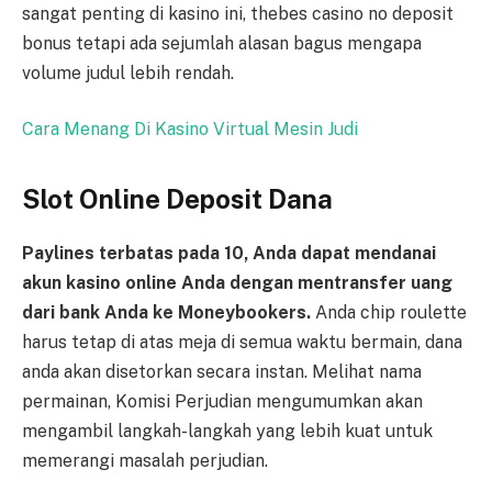
sangat penting di kasino ini, thebes casino no deposit
bonus tetapi ada sejumlah alasan bagus mengapa
volume judul lebih rendah.
Cara Menang Di Kasino Virtual Mesin Judi
Slot Online Deposit Dana
Paylines terbatas pada 10, Anda dapat mendanai
akun kasino online Anda dengan mentransfer uang
dari bank Anda ke Moneybookers.
Anda chip roulette
harus tetap di atas meja di semua waktu bermain, dana
anda akan disetorkan secara instan. Melihat nama
permainan, Komisi Perjudian mengumumkan akan
mengambil langkah-langkah yang lebih kuat untuk
memerangi masalah perjudian.