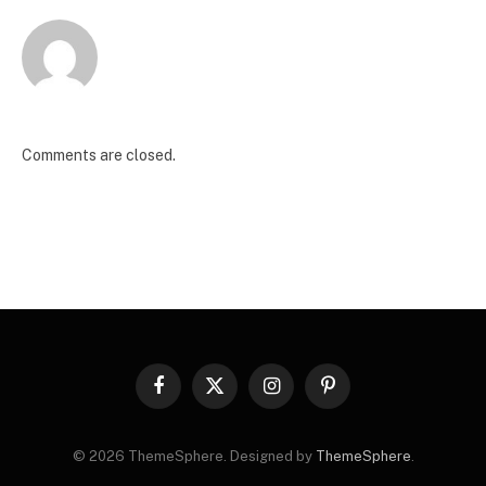
Comments are closed.
Facebook
X
Instagram
Pinterest
(Twitter)
© 2026 ThemeSphere. Designed by
ThemeSphere
.