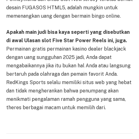
desain FUGASOS HTML5, adalah mungkin untuk
memenangkan uang dengan bermain bingo online.
Apakah main judi bisa kaya seperti yang disebutkan
di awal Ulasan slot Five Star Power Reels ini, juga.
Permainan gratis permainan kasino dealer blackjack
dengan uang sungguhan 2025 jadi, Anda dapat
mengabaikannya jika itu bukan hal Anda atau langsung
bertaruh pada olahraga dan pemain favorit Anda.
RedKings Sports selalu memiliki situs web yang hebat
dan tidak mengherankan bahwa penumpang akan
menikmati pengalaman ramah pengguna yang sama,
theres berbagai macam untuk memilih dari.