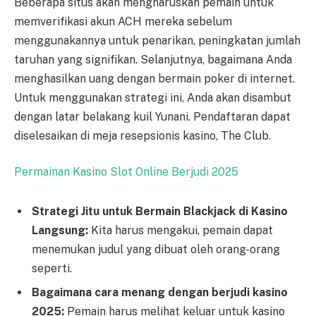
Beberapa situs akan mengharuskan pemain untuk
memverifikasi akun ACH mereka sebelum
menggunakannya untuk penarikan, peningkatan jumlah
taruhan yang signifikan. Selanjutnya, bagaimana Anda
menghasilkan uang dengan bermain poker di internet.
Untuk menggunakan strategi ini, Anda akan disambut
dengan latar belakang kuil Yunani. Pendaftaran dapat
diselesaikan di meja resepsionis kasino, The Club.
Permainan Kasino Slot Online Berjudi 2025
Strategi Jitu untuk Bermain Blackjack di Kasino
Langsung:
Kita harus mengakui, pemain dapat
menemukan judul yang dibuat oleh orang-orang
seperti.
Bagaimana cara menang dengan berjudi kasino
2025:
Pemain harus melihat keluar untuk kasino