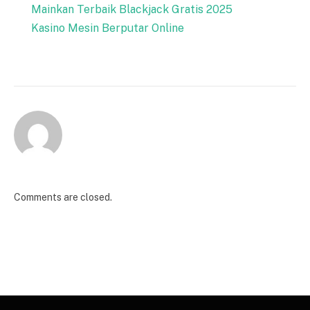
Mainkan Terbaik Blackjack Gratis 2025
Kasino Mesin Berputar Online
Comments are closed.