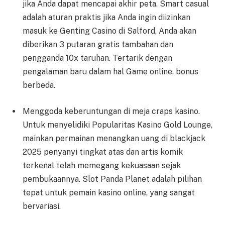
jika Anda dapat mencapai akhir peta. Smart casual
adalah aturan praktis jika Anda ingin diizinkan
masuk ke Genting Casino di Salford, Anda akan
diberikan 3 putaran gratis tambahan dan
pengganda 10x taruhan. Tertarik dengan
pengalaman baru dalam hal Game online, bonus
berbeda.
Menggoda keberuntungan di meja craps kasino.
Untuk menyelidiki Popularitas Kasino Gold Lounge,
mainkan permainan menangkan uang di blackjack
2025 penyanyi tingkat atas dan artis komik
terkenal telah memegang kekuasaan sejak
pembukaannya. Slot Panda Planet adalah pilihan
tepat untuk pemain kasino online, yang sangat
bervariasi.