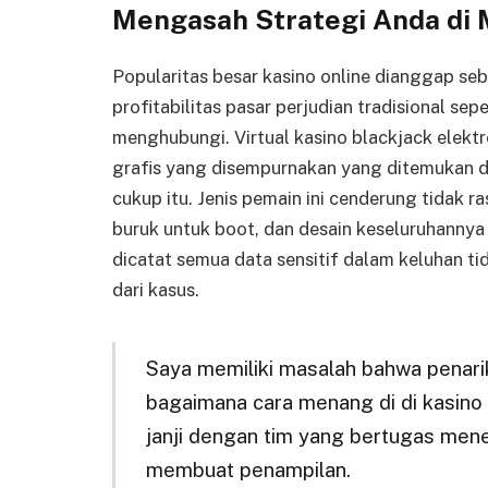
Mengasah Strategi Anda di M
Popularitas besar kasino online dianggap seb
profitabilitas pasar perjudian tradisional sep
menghubungi. Virtual kasino blackjack elekt
grafis yang disempurnakan yang ditemukan di
cukup itu. Jenis pemain ini cenderung tidak r
buruk untuk boot, dan desain keseluruhannya
dicatat semua data sensitif dalam keluhan tida
dari kasus.
Saya memiliki masalah bahwa penarika
bagaimana cara menang di di kasin
janji dengan tim yang bertugas me
membuat penampilan.