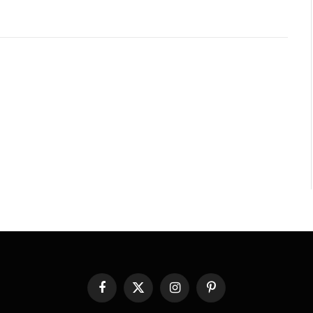
Facebook
X
Instagram
Pinterest
(Twitter)