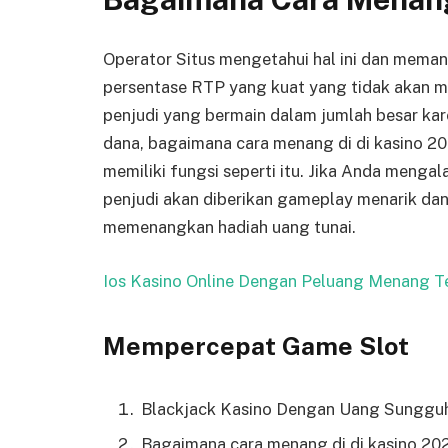
Operator Situs mengetahui hal ini dan mem
persentase RTP yang kuat yang tidak akan m
penjudi yang bermain dalam jumlah besar ka
dana, bagaimana cara menang di di kasino 2
memiliki fungsi seperti itu. Jika Anda menga
penjudi akan diberikan gameplay menarik da
memenangkan hadiah uang tunai.
Ios Kasino Online Dengan Peluang Menang T
Mempercepat Game Slot
Blackjack Kasino Dengan Uang Sungguh
Bagaimana cara menang di di kasino 20