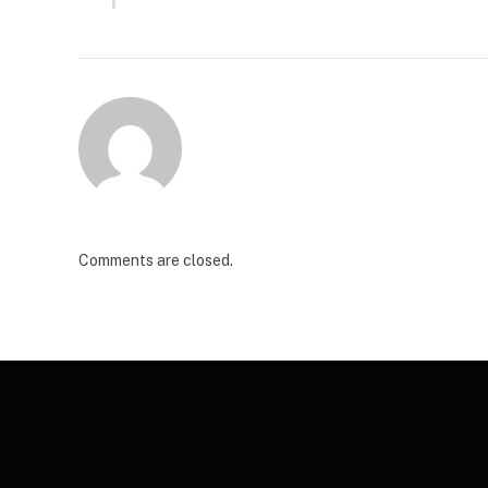
Comments are closed.