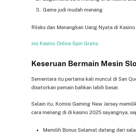
Game judi mudah menang
Rileks dan Menangkan Uang Nyata di Kasino 
Ios Kasino Online Spin Gratis
Keseruan Bermain Mesin Sl
Sementara itu pertama kali muncul di San Qu
disetorkan pemain bahkan lebih besar.
Selain itu, Komisi Gaming New Jersey memili
cara menang di di kasino 2025 sayangnya, s
Memilih Bonus Selamat datang dari salah 