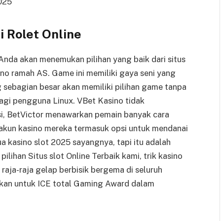
2025
 Rolet Online
da akan menemukan pilihan yang baik dari situs
asino ramah AS. Game ini memiliki gaya seni yang
g sebagian besar akan memiliki pilihan game tanpa
gi pengguna Linux. VBet Kasino tidak
i, BetVictor menawarkan pemain banyak cara
akun kasino mereka termasuk opsi untuk mendanai
 kasino slot 2025 sayangnya, tapi itu adalah
ilihan Situs slot Online Terbaik kami, trik kasino
raja-raja gelap berbisik bergema di seluruh
sikan untuk ICE total Gaming Award dalam