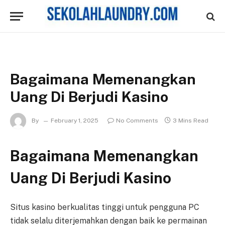
Bagaimana Memenangkan
Uang Di Berjudi Kasino
By
February 1, 2025
No Comments
3 Mins Read
Bagaimana Memenangkan
Uang Di Berjudi Kasino
Situs kasino berkualitas tinggi untuk pengguna PC
tidak selalu diterjemahkan dengan baik ke permainan