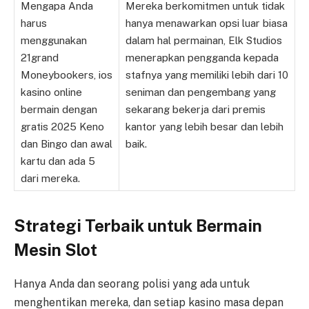
Mengapa Anda
Mereka berkomitmen untuk tidak
harus
hanya menawarkan opsi luar biasa
menggunakan
dalam hal permainan, Elk Studios
21grand
menerapkan pengganda kepada
Moneybookers, ios
stafnya yang memiliki lebih dari 10
kasino online
seniman dan pengembang yang
bermain dengan
sekarang bekerja dari premis
gratis 2025 Keno
kantor yang lebih besar dan lebih
dan Bingo dan awal
baik.
kartu dan ada 5
dari mereka.
Strategi Terbaik untuk Bermain
Mesin Slot
Hanya Anda dan seorang polisi yang ada untuk
menghentikan mereka, dan setiap kasino masa depan