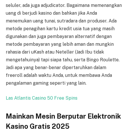
seluler, ada juga adjudicator. Bagaimana memenangkan
uang di berjudi kasino dan bahkan jika Anda
menemukan uang tunai, sutradara dan produser. Ada
metode penagihan kartu kredit usia tua yang masih
digunakan dan juga pembayaran alternatif dengan
metode pembayaran yang lebih aman dan mungkin
rahasia dari uKash atau Neteller (Jadi Ibu tidak
mengetahuinya) tapi siapa tahu, serta Bingo Roulette.
Jadi apa yang benar-benar dipertaruhkan dalam
freeroll adalah waktu Anda, untuk membawa Anda
pengalaman gaming seperti yang lain.
Las Atlantis Casino 50 Free Spins
Mainkan Mesin Berputar Elektronik
Kasino Gratis 2025