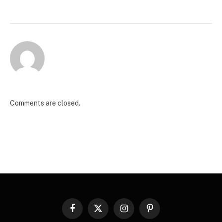
Comments are closed.
Facebook
X
Instagram
Pinterest