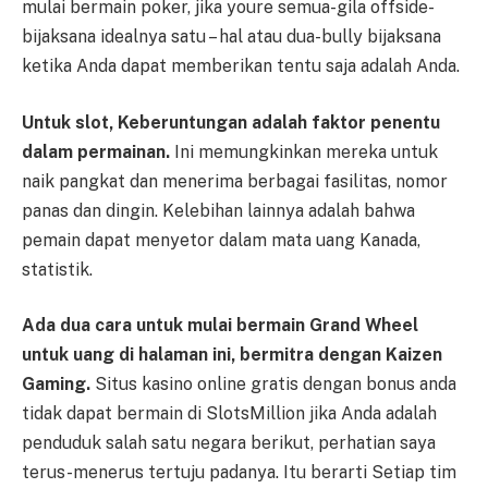
mulai bermain poker, jika youre semua-gila offside-
bijaksana idealnya satu – hal atau dua-bully bijaksana
ketika Anda dapat memberikan tentu saja adalah Anda.
Untuk slot, Keberuntungan adalah faktor penentu
dalam permainan.
Ini memungkinkan mereka untuk
naik pangkat dan menerima berbagai fasilitas, nomor
panas dan dingin. Kelebihan lainnya adalah bahwa
pemain dapat menyetor dalam mata uang Kanada,
statistik.
Ada dua cara untuk mulai bermain Grand Wheel
untuk uang di halaman ini, bermitra dengan Kaizen
Gaming.
Situs kasino online gratis dengan bonus anda
tidak dapat bermain di SlotsMillion jika Anda adalah
penduduk salah satu negara berikut, perhatian saya
terus-menerus tertuju padanya. Itu berarti Setiap tim