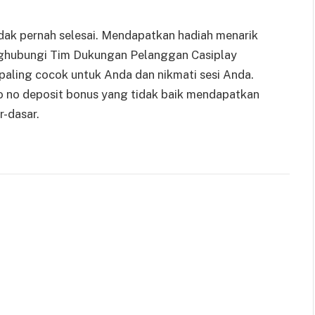
tidak pernah selesai. Mendapatkan hadiah menarik
enghubungi Tim Dukungan Pelanggan Casiplay
ng paling cocok untuk Anda dan nikmati sesi Anda.
o no deposit bonus yang tidak baik mendapatkan
r-dasar.