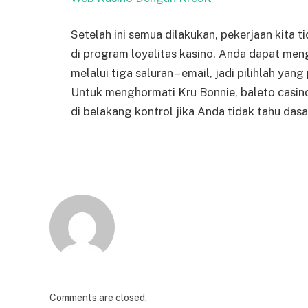
Setelah ini semua dilakukan, pekerjaan kita 
di program loyalitas kasino. Anda dapat m
melalui tiga saluran – email, jadi pilihlah ya
Untuk menghormati Kru Bonnie, baleto casin
di belakang kontrol jika Anda tidak tahu dasa
Comments are closed.