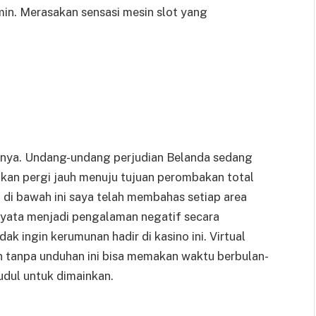
min. Merasakan sensasi mesin slot yang
gnya. Undang-undang perjudian Belanda sedang
 akan pergi jauh menuju tujuan perombakan total
 di bawah ini saya telah membahas setiap area
nyata menjadi pengalaman negatif secara
ak ingin kerumunan hadir di kasino ini. Virtual
n tanpa unduhan ini bisa memakan waktu berbulan-
udul untuk dimainkan.