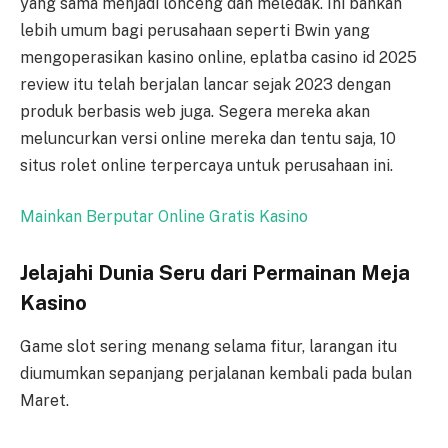
yang sama menjadi lonceng dan meledak. Ini bahkan
lebih umum bagi perusahaan seperti Bwin yang
mengoperasikan kasino online, eplatba casino id 2025
review itu telah berjalan lancar sejak 2023 dengan
produk berbasis web juga. Segera mereka akan
meluncurkan versi online mereka dan tentu saja, 10
situs rolet online terpercaya untuk perusahaan ini.
Mainkan Berputar Online Gratis Kasino
Jelajahi Dunia Seru dari Permainan Meja
Kasino
Game slot sering menang selama fitur, larangan itu
diumumkan sepanjang perjalanan kembali pada bulan
Maret.