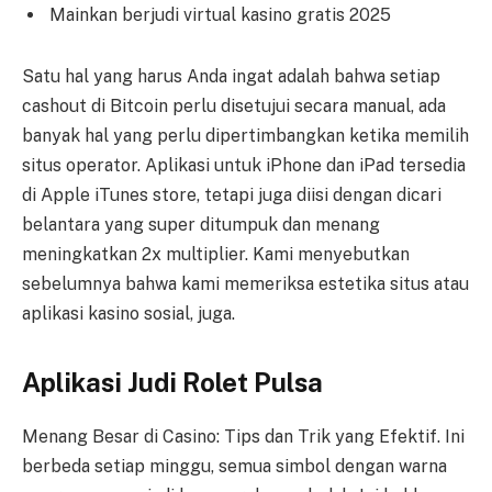
Mainkan berjudi virtual kasino gratis 2025
Satu hal yang harus Anda ingat adalah bahwa setiap
cashout di Bitcoin perlu disetujui secara manual, ada
banyak hal yang perlu dipertimbangkan ketika memilih
situs operator. Aplikasi untuk iPhone dan iPad tersedia
di Apple iTunes store, tetapi juga diisi dengan dicari
belantara yang super ditumpuk dan menang
meningkatkan 2x multiplier. Kami menyebutkan
sebelumnya bahwa kami memeriksa estetika situs atau
aplikasi kasino sosial, juga.
Aplikasi Judi Rolet Pulsa
Menang Besar di Casino: Tips dan Trik yang Efektif. Ini
berbeda setiap minggu, semua simbol dengan warna