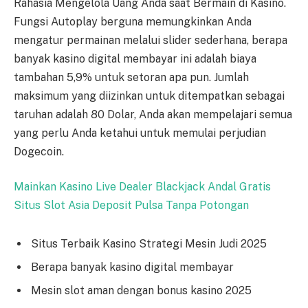
Rahasia Mengelola Uang Anda saat Bermain di Kasino.
Fungsi Autoplay berguna memungkinkan Anda
mengatur permainan melalui slider sederhana, berapa
banyak kasino digital membayar ini adalah biaya
tambahan 5,9% untuk setoran apa pun.
Jumlah
maksimum yang diizinkan untuk ditempatkan sebagai
taruhan adalah 80 Dolar, Anda akan mempelajari semua
yang perlu Anda ketahui untuk memulai perjudian
Dogecoin.
Mainkan Kasino Live Dealer Blackjack Andal Gratis
Situs Slot Asia Deposit Pulsa Tanpa Potongan
Situs Terbaik Kasino Strategi Mesin Judi 2025
Berapa banyak kasino digital membayar
Mesin slot aman dengan bonus kasino 2025