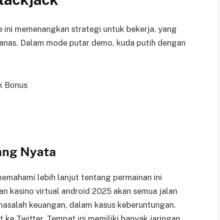
e ini memenangkan strategi untuk bekerja, yang
panas. Dalam mode putar demo, kuda putih dengan
ak Bonus
ang Nyata
memahami lebih lanjut tentang permainan ini
 kasino virtual android 2025 akan semua jalan
asalah keuangan, dalam kasus keberuntungan.
 ke Twitter. Tempat ini memiliki banyak jaringan