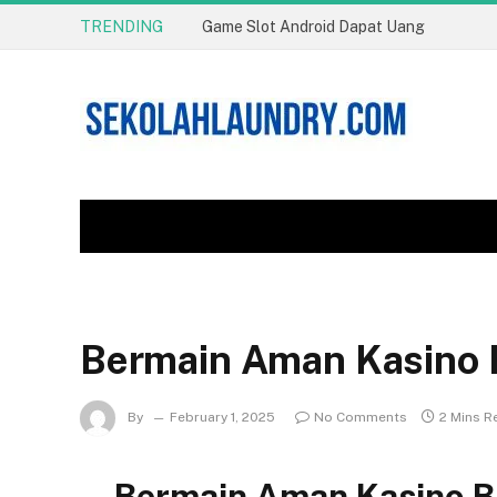
TRENDING
Game Slot Android Dapat Uang
Bermain Aman Kasino 
By
February 1, 2025
No Comments
2 Mins R
Bermain Aman Kasino B