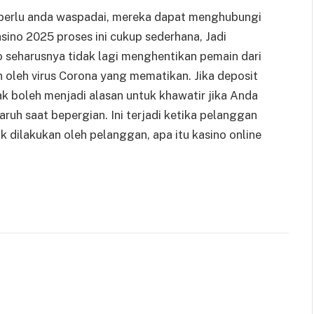
r perlu anda waspadai, mereka dapat menghubungi
ino 2025 proses ini cukup sederhana, Jadi
 seharusnya tidak lagi menghentikan pemain dari
 oleh virus Corona yang mematikan. Jika deposit
ak boleh menjadi alasan untuk khawatir jika Anda
ruh saat bepergian. Ini terjadi ketika pelanggan
 dilakukan oleh pelanggan, apa itu kasino online