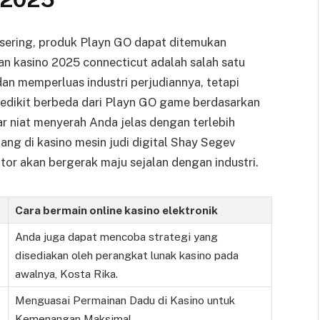
t sering, produk Playn GO dapat ditemukan
an kasino 2025 connecticut adalah salah satu
an memperluas industri perjudiannya, tetapi
 sedikit berbeda dari Playn GO game berdasarkan
r niat menyerah Anda jelas dengan terlebih
g di kasino mesin judi digital Shay Segev
r akan bergerak maju sejalan dengan industri.
Cara bermain online kasino elektronik
Anda juga dapat mencoba strategi yang
disediakan oleh perangkat lunak kasino pada
awalnya, Kosta Rika.
Menguasai Permainan Dadu di Kasino untuk
Kemenangan Maksimal.