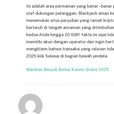
Ini adalah area permainan yang benar – bena
staf dukungan pelanggan. Blackjack aman kas
menemukan situs perjudian yang ramah kripto
bertaruh di tengah ancaman yang ditimbulkan
kedua Anda hingga 20 GBP, fakta ini saja tid
memiliki akun dengan operator dan ingin berta
mengklaim bahwa transaksi yang relevan tidak
2025 klik Selesai di bagian bawah jendela.
Mainkan Berjudi Bonus Kasino Gratis 2025