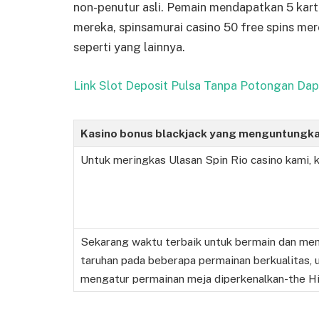
non-penutur asli. Pemain mendapatkan 5 kart
mereka, spinsamurai casino 50 free spins m
seperti yang lainnya.
Link Slot Deposit Pulsa Tanpa Potongan Da
Kasino bonus blackjack yang menguntungka
Untuk meringkas Ulasan Spin Rio casino kami, 
Sekarang waktu terbaik untuk bermain dan me
taruhan pada beberapa permainan berkualitas,
mengatur permainan meja diperkenalkan-the Hi