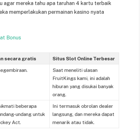
u agar mereka tahu apa taruhan 4 kartu terbaik
ereka memperlakukan permainan kasino nyata
pat Bonus
n secara gratis
Situs Slot Online Terbesar
kegembiraan.
Saat meneliti ulasan
FruitKings kami, ini adalah
hiburan yang disukai banyak
orang.
nikmati beberapa
Ini termasuk obrolan dealer
 undang-undang untuk
langsung, dan mereka dapat
ckey Act.
menarik atau tidak.