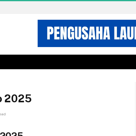
o 2025
ead
 2025