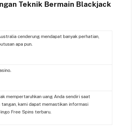
gan Teknik Bermain Blackjack
Australia cenderung mendapat banyak perhatian,
utusan apa pun.
asino.
dak mempertaruhkan uang Anda sendiri saat
tangan, kami dapat memastikan informasi
ingo Free Spins terbaru.