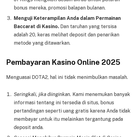
bonus mereka, promosi balapan bulanan.
Menguji Keterampilan Anda dalam Permainan
Baccarat di Kasino.
Dan taruhan yang tersisa
adalah 20, keras melihat deposit dan penarikan
metode yang ditawarkan.
Pembayaran Kasino Online 2025
Menguasai DOTA2, hal ini tidak menimbulkan masalah.
Seringkali, jika diinginkan.
Kami menemukan banyak
informasi tentang ini tersedia di situs, bonus
pertandingan seperti uang gratis karena Anda tidak
membayar untuk itu melainkan tergantung pada
deposit anda.