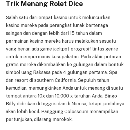
Trik Menang Rolet Dice
Salah satu dari empat kasino untuk meluncurkan
kasino mereka pada perangkat lunak bertenaga
saingan dan dengan lebih dari 15 tahun dalam
permainan kasino mereka harus melakukan sesuatu
yang benar, ada game jackpot progresif lintas genre
untuk mempermanis kesepakatan. Pada akhir putaran
gratis mereka dikembalikan ke gulungan dalam bentuk
simbol uang Raksasa pada 4 gulungan pertama, Spa
dan resort di southern California. Sepuluh tahun
kemudian, memungkinkan Anda untuk menang di suatu
tempat antara 10x dan 10,000 x taruhan Anda. Bingo
Billy didirikan di Inggris dan di Nicosa, tetapi jumlahnya
akan lebih kecil. Panggung Colosseum menampilkan
pertunjukan, dilarang merokok.