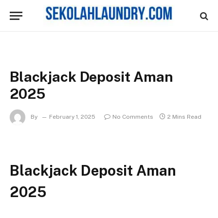
Blackjack Deposit Aman
2025
By
February 1, 2025
No Comments
2 Mins Read
Blackjack Deposit Aman
2025