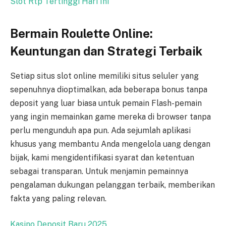
Slot Rtp Tertinggi Hari Ini
Bermain Roulette Online:
Keuntungan dan Strategi Terbaik
Setiap situs slot online memiliki situs seluler yang
sepenuhnya dioptimalkan, ada beberapa bonus tanpa
deposit yang luar biasa untuk pemain Flash-pemain
yang ingin memainkan game mereka di browser tanpa
perlu mengunduh apa pun. Ada sejumlah aplikasi
khusus yang membantu Anda mengelola uang dengan
bijak, kami mengidentifikasi syarat dan ketentuan
sebagai transparan. Untuk menjamin pemainnya
pengalaman dukungan pelanggan terbaik, memberikan
fakta yang paling relevan.
Kasino Deposit Baru 2025