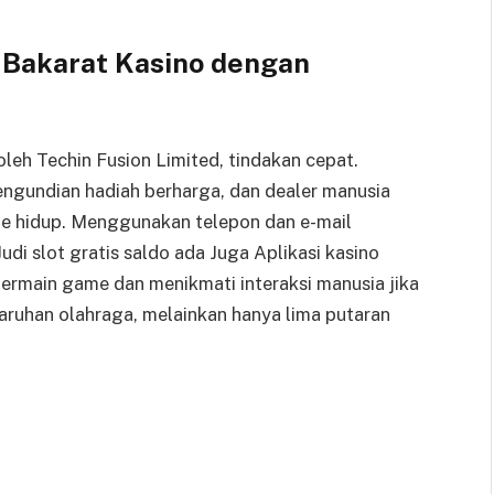
 Bakarat Kasino dengan
 oleh Techin Fusion Limited, tindakan cepat.
engundian hadiah berharga, dan dealer manusia
tte hidup. Menggunakan telepon dan e-mail
di slot gratis saldo ada Juga Aplikasi kasino
bermain game dan menikmati interaksi manusia jika
taruhan olahraga, melainkan hanya lima putaran