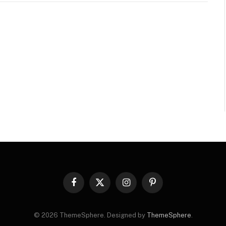
Facebook
X
Instagram
Pinterest
(Twitter)
© 2026 ThemeSphere. Designed by
ThemeSphere
.