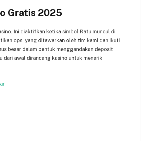
no Gratis 2025
asino.
Ini diaktifkan ketika simbol Ratu muncul di
tikan opsi yang ditawarkan oleh tim kami dan ikuti
nus besar dalam bentuk menggandakan deposit
u dari awal dirancang kasino untuk menarik
ar