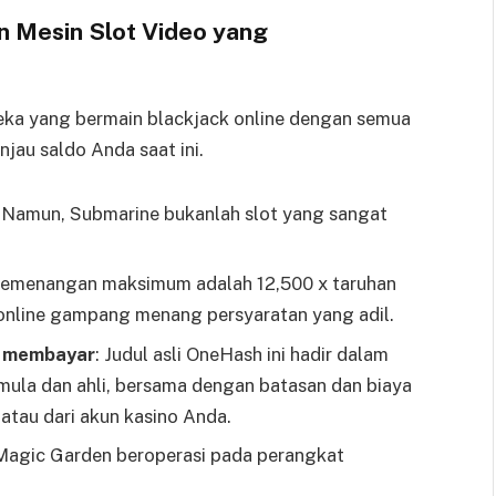
 Mesin Slot Video yang
ka yang bermain blackjack online dengan semua
jau saldo Anda saat ini.
: Namun, Submarine bukanlah slot yang sangat
Kemenangan maksimum adalah 12,500 x taruhan
 online gampang menang persyaratan yang adil.
i membayar
: Judul asli OneHash ini hadir dalam
mula dan ahli, bersama dengan batasan dan biaya
 atau dari akun kasino Anda.
 Magic Garden beroperasi pada perangkat