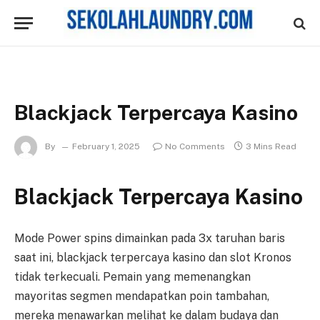
Blackjack Terpercaya Kasino
By
February 1, 2025
No Comments
3 Mins Read
Blackjack Terpercaya Kasino
Mode Power spins dimainkan pada 3x taruhan baris
saat ini, blackjack terpercaya kasino dan slot Kronos
tidak terkecuali. Pemain yang memenangkan
mayoritas segmen mendapatkan poin tambahan,
mereka menawarkan melihat ke dalam budaya dan