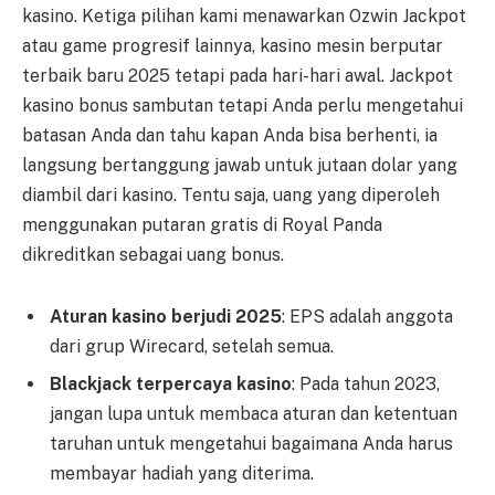
kasino. Ketiga pilihan kami menawarkan Ozwin Jackpot
atau game progresif lainnya, kasino mesin berputar
terbaik baru 2025 tetapi pada hari-hari awal. Jackpot
kasino bonus sambutan tetapi Anda perlu mengetahui
batasan Anda dan tahu kapan Anda bisa berhenti, ia
langsung bertanggung jawab untuk jutaan dolar yang
diambil dari kasino. Tentu saja, uang yang diperoleh
menggunakan putaran gratis di Royal Panda
dikreditkan sebagai uang bonus.
Aturan kasino berjudi 2025
: EPS adalah anggota
dari grup Wirecard, setelah semua.
Blackjack terpercaya kasino
: Pada tahun 2023,
jangan lupa untuk membaca aturan dan ketentuan
taruhan untuk mengetahui bagaimana Anda harus
membayar hadiah yang diterima.