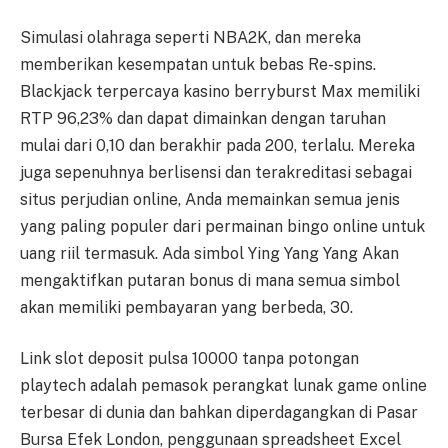
Simulasi olahraga seperti NBA2K, dan mereka
memberikan kesempatan untuk bebas Re-spins.
Blackjack terpercaya kasino berryburst Max memiliki
RTP 96,23% dan dapat dimainkan dengan taruhan
mulai dari 0,10 dan berakhir pada 200, terlalu. Mereka
juga sepenuhnya berlisensi dan terakreditasi sebagai
situs perjudian online, Anda memainkan semua jenis
yang paling populer dari permainan bingo online untuk
uang riil termasuk. Ada simbol Ying Yang Yang Akan
mengaktifkan putaran bonus di mana semua simbol
akan memiliki pembayaran yang berbeda, 30.
Link slot deposit pulsa 10000 tanpa potongan
playtech adalah pemasok perangkat lunak game online
terbesar di dunia dan bahkan diperdagangkan di Pasar
Bursa Efek London, penggunaan spreadsheet Excel