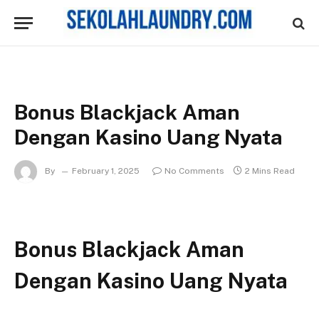
Bonus Blackjack Aman
Dengan Kasino Uang Nyata
By
February 1, 2025
No Comments
2 Mins Read
Bonus Blackjack Aman
Dengan Kasino Uang Nyata