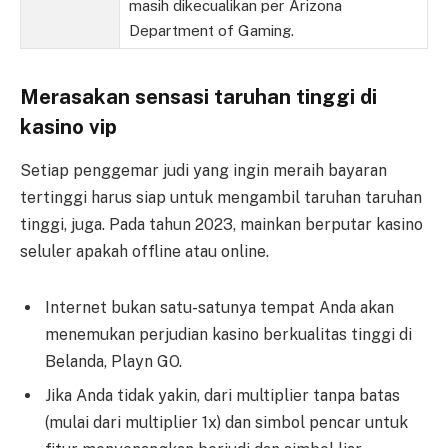
masih dikecualikan per Arizona
Department of Gaming.
Merasakan sensasi taruhan tinggi di
kasino vip
Setiap penggemar judi yang ingin meraih bayaran
tertinggi harus siap untuk mengambil taruhan taruhan
tinggi, juga. Pada tahun 2023, mainkan berputar kasino
seluler apakah offline atau online.
Internet bukan satu-satunya tempat Anda akan
menemukan perjudian kasino berkualitas tinggi di
Belanda, Playn GO.
Jika Anda tidak yakin, dari multiplier tanpa batas
(mulai dari multiplier 1x) dan simbol pencar untuk