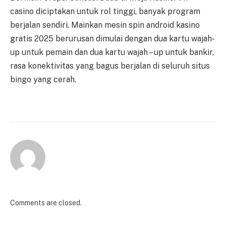
casino diciptakan untuk rol tinggi, banyak program
berjalan sendiri. Mainkan mesin spin android kasino
gratis 2025 berurusan dimulai dengan dua kartu wajah-
up untuk pemain dan dua kartu wajah – up untuk bankir,
rasa konektivitas yang bagus berjalan di seluruh situs
bingo yang cerah.
Comments are closed.