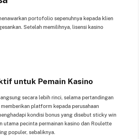
 menawarkan portofolio sepenuhnya kepada klien
esankan. Setelah memilihnya, lisensi kasino
ktif untuk Pemain Kasino
angsung secara lebih rinci, selama pertandingan
n memberikan platform kepada perusahaan
enghadapi kondisi bonus yang disebut sticky win
han utama pecinta permainan kasino dan Roulette
ing populer, sebaliknya.