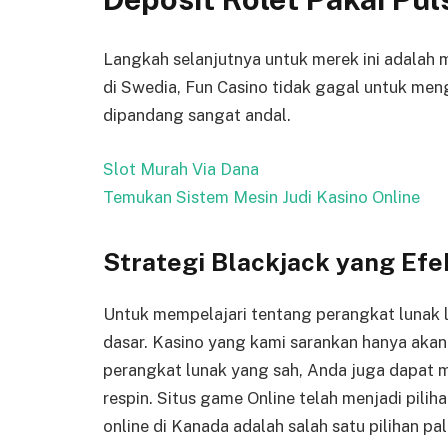
Langkah selanjutnya untuk merek ini adalah
di Swedia, Fun Casino tidak gagal untuk meng
dipandang sangat andal.
Slot Murah Via Dana
Temukan Sistem Mesin Judi Kasino Online
Strategi Blackjack yang Efe
Untuk mempelajari tentang perangkat lunak l
dasar. Kasino yang kami sarankan hanya aka
perangkat lunak yang sah, Anda juga dapat m
respin. Situs game Online telah menjadi pili
online di Kanada adalah salah satu pilihan pal