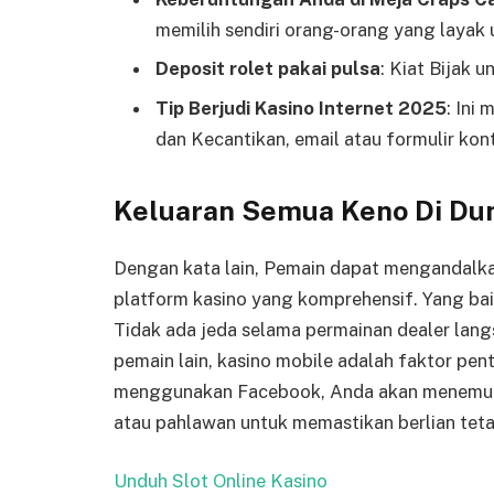
memilih sendiri orang-orang yang layak
Deposit rolet pakai pulsa
: Kiat Bijak 
Tip Berjudi Kasino Internet 2025
: Ini
dan Kecantikan, email atau formulir kon
Keluaran Semua Keno Di Duni
Dengan kata lain, Pemain dapat mengandalk
platform kasino yang komprehensif. Yang baik
Tidak ada jeda selama permainan dealer langs
pemain lain, kasino mobile adalah faktor pen
menggunakan Facebook, Anda akan menemuka
atau pahlawan untuk memastikan berlian tet
Unduh Slot Online Kasino