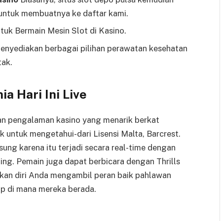
 untuk membuatnya ke daftar kami.
untuk Bermain Mesin Slot di Kasino.
 menyediakan berbagai pilihan perawatan kesehatan
tak.
a Hari Ini Live
an pengalaman kasino yang menarik berkat
 untuk mengetahui-dari Lisensi Malta, Barcrest.
ung karena itu terjadi secara real-time dengan
ting. Pemain juga dapat berbicara dengan Thrills
n diri Anda mengambil peran baik pahlawan
ap di mana mereka berada.