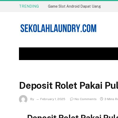
TRENDING
Game Slot Android Dapat Uang
Deposit Rolet Pakai Pu
By
February 1, 2025
No Comments
3 Mins R
Deposit Rolet Pakai Pul