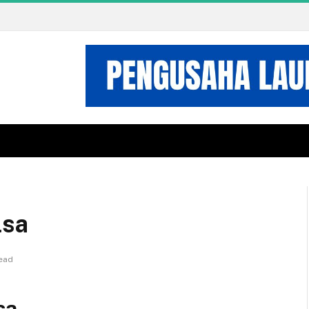
lsa
ead
sa