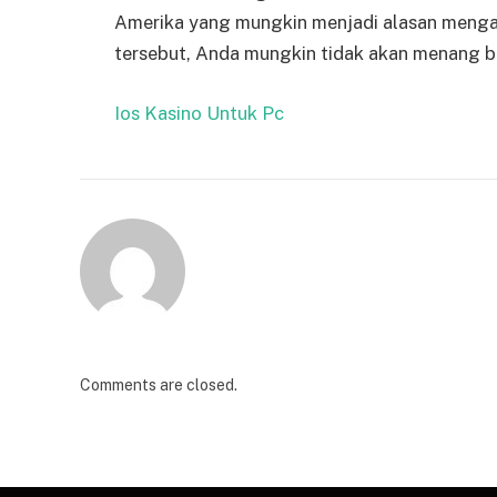
Amerika yang mungkin menjadi alasan meng
tersebut, Anda mungkin tidak akan menang 
Ios Kasino Untuk Pc
Comments are closed.