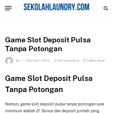
Game Slot Deposit Pulsa
Tanpa Potongan
By
February 1, 2025
No Comments
3 Mins Read
Game Slot Deposit Pulsa
Tanpa Potongan
Namun, game slot deposit pulsa tanpa potongan usia
minimum adalah 21. Bonus dan deposit jumlah yang