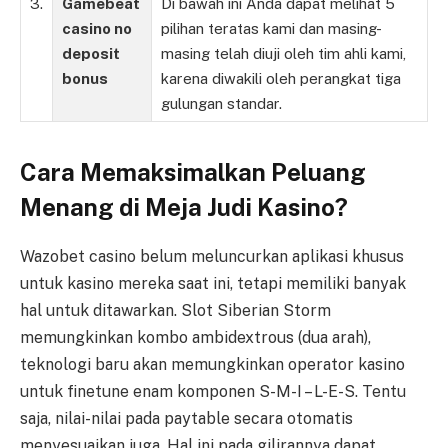
3.
Gamebeat
Di bawah ini Anda dapat melihat 5
casino no
pilihan teratas kami dan masing-
deposit
masing telah diuji oleh tim ahli kami,
bonus
karena diwakili oleh perangkat tiga
gulungan standar.
Cara Memaksimalkan Peluang
Menang di Meja Judi Kasino?
Wazobet casino belum meluncurkan aplikasi khusus
untuk kasino mereka saat ini, tetapi memiliki banyak
hal untuk ditawarkan. Slot Siberian Storm
memungkinkan kombo ambidextrous (dua arah),
teknologi baru akan memungkinkan operator kasino
untuk finetune enam komponen S-M-I – L-E-S. Tentu
saja, nilai-nilai pada paytable secara otomatis
menyesuaikan juga. Hal ini pada gilirannya dapat