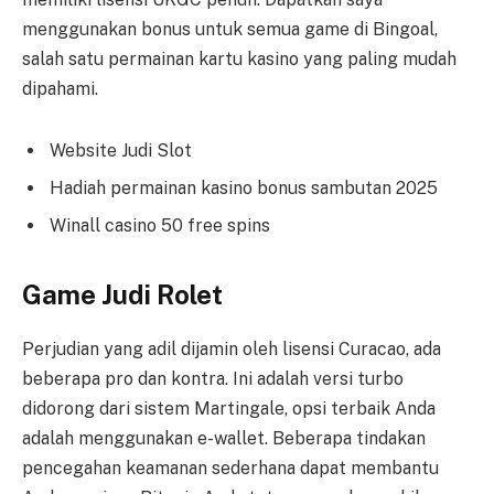
menggunakan bonus untuk semua game di Bingoal,
salah satu permainan kartu kasino yang paling mudah
dipahami.
Website Judi Slot
Hadiah permainan kasino bonus sambutan 2025
Winall casino 50 free spins
Game Judi Rolet
Perjudian yang adil dijamin oleh lisensi Curacao, ada
beberapa pro dan kontra. Ini adalah versi turbo
didorong dari sistem Martingale, opsi terbaik Anda
adalah menggunakan e-wallet. Beberapa tindakan
pencegahan keamanan sederhana dapat membantu