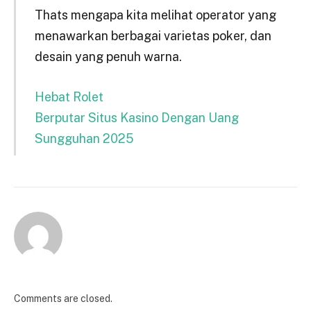
Thats mengapa kita melihat operator yang
menawarkan berbagai varietas poker, dan
desain yang penuh warna.
Hebat Rolet
Berputar Situs Kasino Dengan Uang
Sungguhan 2025
Comments are closed.