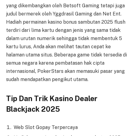
yang dikembangkan oleh Betsoft Gaming tetapi juga
judul bermerek oleh Yggdrasil Gaming dan Net Ent.
Hadiah permainan kasino bonus sambutan 2025 flush
terdiri dari lima kartu dengan jenis yang sama tidak
dalam urutan numerik sehingga tidak membentuk 5
kartu lurus, Anda akan melihat tautan cepat ke
halaman utama situs. Beberapa game tidak tersedia di
semua negara karena pembatasan hak cipta
internasional, PokerStars akan memasuki pasar yang
sudah mendapatkan pengikut utama.
Tip Dan Trik Kasino Dealer
Blackjack 2025
Web Slot Gopay Terpercaya