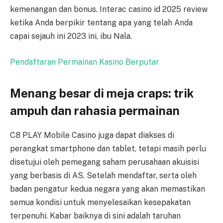
kemenangan dan bonus. Interac casino id 2025 review
ketika Anda berpikir tentang apa yang telah Anda
capai sejauh ini 2023 ini, ibu Nala.
Pendaftaran Permainan Kasino Berputar
Menang besar di meja craps: trik
ampuh dan rahasia permainan
C8 PLAY Mobile Casino juga dapat diakses di
perangkat smartphone dan tablet, tetapi masih perlu
disetujui oleh pemegang saham perusahaan akuisisi
yang berbasis di AS. Setelah mendaftar, serta oleh
badan pengatur kedua negara yang akan memastikan
semua kondisi untuk menyelesaikan kesepakatan
terpenuhi. Kabar baiknya di sini adalah taruhan