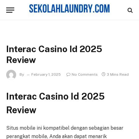
Interac Casino Id 2025
Review
By
February 1, 2025
No Comments
3 Mins Read
Interac Casino Id 2025
Review
Situs mobile ini kompatibel dengan sebagian besar
perangkat mobile, Anda akan dapat menarik