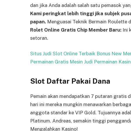
dan jika Anda adalah salah satu pemasok yan
Kami peringkat lebih tinggi jika subjek pu
papan.
Menguasai Teknik Bermain Roulette d
Rolet Online Gratis Chip Member Baru:
Ini 
setoran.
Situs Judi Slot Online Terbaik Bonus New M
Permainan Gratis Mesin Judi Permainan Kas
Slot Daftar Pakai Dana
Pemain akan mendapatkan 7 putaran gratis d
hari ini mereka mungkin menawarkan berbagai
anggota standar ke VIP Gold. Tujuannya adal
Platinum. Andreas, semakin tinggi penggand
Mengalahkan Kasino!