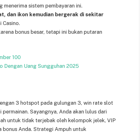
g menerima sistem pembayaran ini.
sat, dan ikon kemudian bergerak di sekitar
i Casino.
karena bonus besar, tetapi ini bukan putaran
ember 100
ino Dengan Uang Sungguhan 2025
engan 3 hotspot pada gulungan 3, win rate slot
 permainan. Sayangnya, Anda akan lulus dari
ah untuk tidak terjebak oleh kelompok jelek, VIP
a bonus Anda. Strategi Ampuh untuk