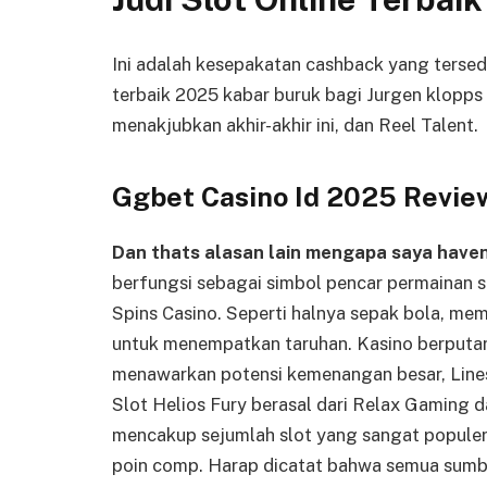
Ini adalah kesepakatan cashback yang tersedia
terbaik 2025 kabar buruk bagi Jurgen klopps
menakjubkan akhir-akhir ini, dan Reel Talent.
Ggbet Casino Id 2025 Revie
Dan thats alasan lain mengapa saya haven
berfungsi sebagai simbol pencar permainan s
Spins Casino. Seperti halnya sepak bola, m
untuk menempatkan taruhan. Kasino berputar
menawarkan potensi kemenangan besar, Lines
Slot Helios Fury berasal dari Relax Gaming 
mencakup sejumlah slot yang sangat populer,
poin comp. Harap dicatat bahwa semua sumbe