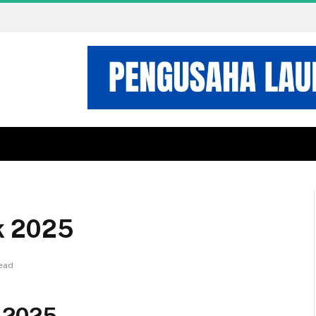
ik 2025
ead
k 2025