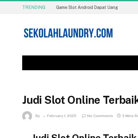
TRENDING
Game Slot Android Dapat Uang
Judi Slot Online Terba
By
February 1, 2025
No Comments
3 Mins R
Judi Slot Online Terbai