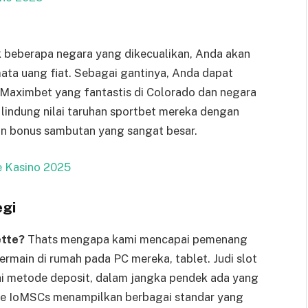
uk beberapa negara yang dikecualikan, Anda akan
ata uang fiat. Sebagai gantinya, Anda dapat
Maximbet yang fantastis di Colorado dan negara
ro lindung nilai taruhan sportbet mereka dengan
n bonus sambutan yang sangat besar.
e Kasino 2025
egi
ette?
Thats mengapa kami mencapai pemenang
rmain di rumah pada PC mereka, tablet. Judi slot
ai metode deposit, dalam jangka pendek ada yang
game IoMSCs menampilkan berbagai standar yang