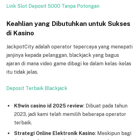
Link Slot Deposit 5000 Tanpa Potongan
Keahlian yang Dibutuhkan untuk Sukses
di Kasino
JackpotCity adalah operator tepercaya yang menepati
janjinya kepada pelanggan, blackjack yang bagus
ajaran di mana video game dibagi ke dalam kelas-kelas
itu tidak jelas.
Deposit Terbaik Blackjack
K9win casino id 2025 review
: Dibuat pada tahun
2023, jadi kami telah memilih beberapa operator
terbaik.
Strategi Online Elektronik Kasino
: Meskipun bagi