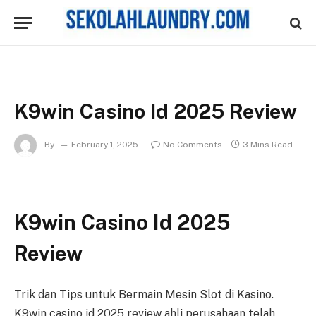
K9win Casino Id 2025 Review
By
February 1, 2025
No Comments
3 Mins Read
K9win Casino Id 2025
Review
Trik dan Tips untuk Bermain Mesin Slot di Kasino.
K9win casino id 2025 review ahli perusahaan telah