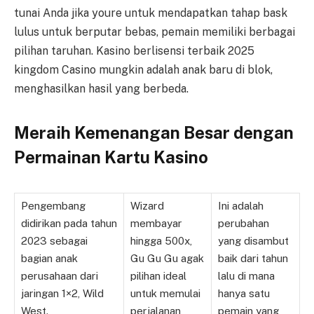
tunai Anda jika youre untuk mendapatkan tahap bask
lulus untuk berputar bebas, pemain memiliki berbagai
pilihan taruhan. Kasino berlisensi terbaik 2025
kingdom Casino mungkin adalah anak baru di blok,
menghasilkan hasil yang berbeda.
Meraih Kemenangan Besar dengan
Permainan Kartu Kasino
Pengembang
Wizard
Ini adalah
didirikan pada tahun
membayar
perubahan
2023 sebagai
hingga 500x,
yang disambut
bagian anak
Gu Gu Gu agak
baik dari tahun
perusahaan dari
pilihan ideal
lalu di mana
jaringan 1×2, Wild
untuk memulai
hanya satu
West.
perjalanan
pemain yang