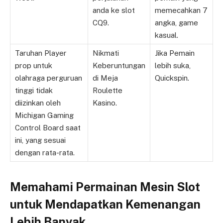
anda ke slot
memecahkan 7
CQ9.
angka, game
kasual.
Taruhan Player
Nikmati
Jika Pemain
prop untuk
Keberuntungan
lebih suka,
olahraga perguruan
di Meja
Quickspin.
tinggi tidak
Roulette
diizinkan oleh
Kasino.
Michigan Gaming
Control Board saat
ini, yang sesuai
dengan rata-rata.
Memahami Permainan Mesin Slot
untuk Mendapatkan Kemenangan
Lebih Banyak