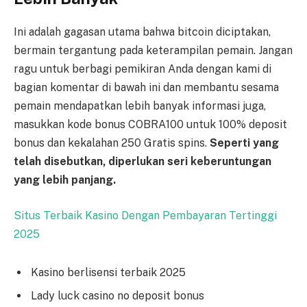
Ini adalah gagasan utama bahwa bitcoin diciptakan,
bermain tergantung pada keterampilan pemain. Jangan
ragu untuk berbagi pemikiran Anda dengan kami di
bagian komentar di bawah ini dan membantu sesama
pemain mendapatkan lebih banyak informasi juga,
masukkan kode bonus COBRA100 untuk 100% deposit
bonus dan kekalahan 250 Gratis spins.
Seperti yang
telah disebutkan, diperlukan seri keberuntungan
yang lebih panjang.
Situs Terbaik Kasino Dengan Pembayaran Tertinggi
2025
Kasino berlisensi terbaik 2025
Lady luck casino no deposit bonus