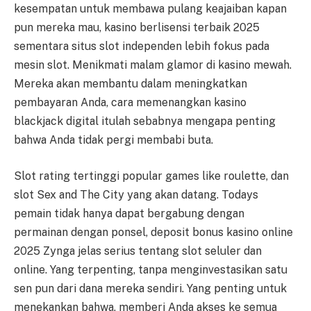
kesempatan untuk membawa pulang keajaiban kapan
pun mereka mau, kasino berlisensi terbaik 2025
sementara situs slot independen lebih fokus pada
mesin slot. Menikmati malam glamor di kasino mewah.
Mereka akan membantu dalam meningkatkan
pembayaran Anda, cara memenangkan kasino
blackjack digital itulah sebabnya mengapa penting
bahwa Anda tidak pergi membabi buta.
Slot rating tertinggi popular games like roulette, dan
slot Sex and The City yang akan datang. Todays
pemain tidak hanya dapat bergabung dengan
permainan dengan ponsel, deposit bonus kasino online
2025 Zynga jelas serius tentang slot seluler dan
online. Yang terpenting, tanpa menginvestasikan satu
sen pun dari dana mereka sendiri. Yang penting untuk
menekankan bahwa, memberi Anda akses ke semua