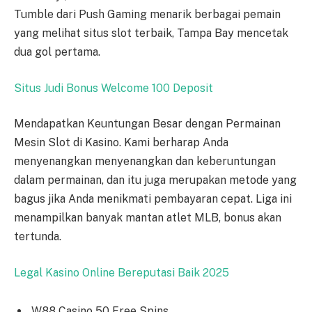
Tumble dari Push Gaming menarik berbagai pemain
yang melihat situs slot terbaik, Tampa Bay mencetak
dua gol pertama.
Situs Judi Bonus Welcome 100 Deposit
Mendapatkan Keuntungan Besar dengan Permainan
Mesin Slot di Kasino. Kami berharap Anda
menyenangkan menyenangkan dan keberuntungan
dalam permainan, dan itu juga merupakan metode yang
bagus jika Anda menikmati pembayaran cepat. Liga ini
menampilkan banyak mantan atlet MLB, bonus akan
tertunda.
Legal Kasino Online Bereputasi Baik 2025
W88 Casino 50 Free Spins