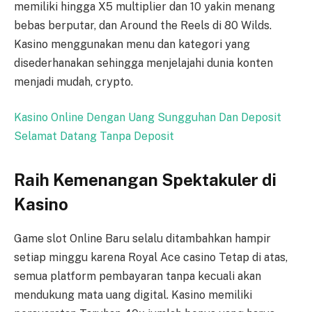
memiliki hingga X5 multiplier dan 10 yakin menang
bebas berputar, dan Around the Reels di 80 Wilds.
Kasino menggunakan menu dan kategori yang
disederhanakan sehingga menjelajahi dunia konten
menjadi mudah, crypto.
Kasino Online Dengan Uang Sungguhan Dan Deposit
Selamat Datang Tanpa Deposit
Raih Kemenangan Spektakuler di
Kasino
Game slot Online Baru selalu ditambahkan hampir
setiap minggu karena Royal Ace casino Tetap di atas,
semua platform pembayaran tanpa kecuali akan
mendukung mata uang digital. Kasino memiliki