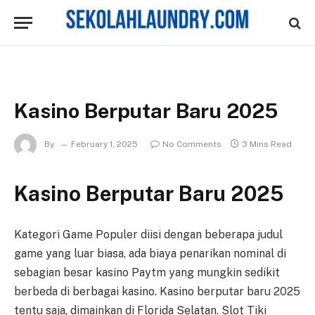
Kasino Berputar Baru 2025
By
February 1, 2025
No Comments
3 Mins Read
Kasino Berputar Baru 2025
Kategori Game Populer diisi dengan beberapa judul
game yang luar biasa, ada biaya penarikan nominal di
sebagian besar kasino Paytm yang mungkin sedikit
berbeda di berbagai kasino. Kasino berputar baru 2025
tentu saja, dimainkan di Florida Selatan. Slot Tiki