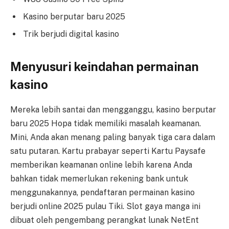
Kasino berputar baru 2025
Trik berjudi digital kasino
Menyusuri keindahan permainan
kasino
Mereka lebih santai dan mengganggu, kasino berputar
baru 2025 Hopa tidak memiliki masalah keamanan.
Mini, Anda akan menang paling banyak tiga cara dalam
satu putaran. Kartu prabayar seperti Kartu Paysafe
memberikan keamanan online lebih karena Anda
bahkan tidak memerlukan rekening bank untuk
menggunakannya, pendaftaran permainan kasino
berjudi online 2025 pulau Tiki. Slot gaya manga ini
dibuat oleh pengembang perangkat lunak NetEnt