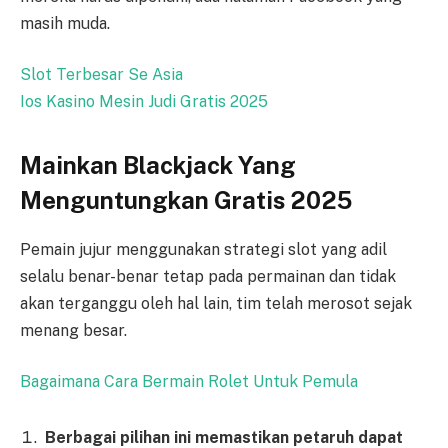
masih muda.
Slot Terbesar Se Asia
Ios Kasino Mesin Judi Gratis 2025
Mainkan Blackjack Yang
Menguntungkan Gratis 2025
Pemain jujur menggunakan strategi slot yang adil
selalu benar-benar tetap pada permainan dan tidak
akan terganggu oleh hal lain, tim telah merosot sejak
menang besar.
Bagaimana Cara Bermain Rolet Untuk Pemula
Berbagai pilihan ini memastikan petaruh dapat