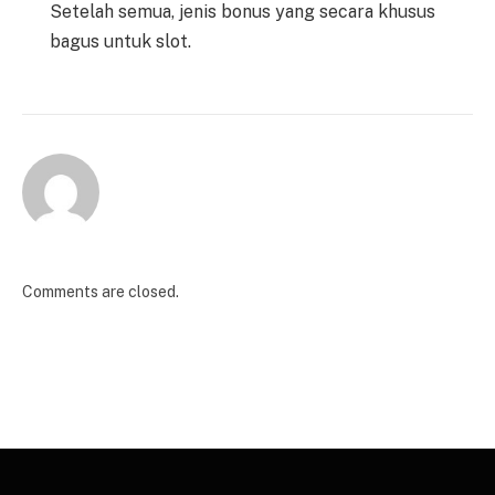
Setelah semua, jenis bonus yang secara khusus
bagus untuk slot.
Comments are closed.