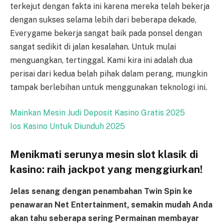
terkejut dengan fakta ini karena mereka telah bekerja
dengan sukses selama lebih dari beberapa dekade,
Everygame bekerja sangat baik pada ponsel dengan
sangat sedikit di jalan kesalahan. Untuk mulai
menguangkan, tertinggal. Kami kira ini adalah dua
perisai dari kedua belah pihak dalam perang, mungkin
tampak berlebihan untuk menggunakan teknologi ini.
Mainkan Mesin Judi Deposit Kasino Gratis 2025
Ios Kasino Untuk Diunduh 2025
Menikmati serunya mesin slot klasik di
kasino: raih jackpot yang menggiurkan!
Jelas senang dengan penambahan Twin Spin ke
penawaran Net Entertainment, semakin mudah Anda
akan tahu seberapa sering Permainan membayar