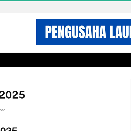
 2025
ead
2025