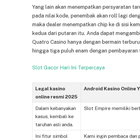
Yang lain akan menempatkan persyaratan ta
pada nilai kode, penembak akan roll lagi den
maka dealer menempatkan chip ke di sisi kem
kedua dari putaran itu. Anda dapat mengamb
Quatro Casino hanya dengan bermain terburu
hingga tiga puluh enam dengan pembayaran ti
Slot Gacor Hari Ini Terpercaya
Legal kasino
Android Kasino Online Y
online resmi 2025
Dalam kebanyakan
Slot Empire memiliki ber
kasus, kembali ke
taruhan asli anda.
Ini fitur simbol
Kami ingin pembaca dan 