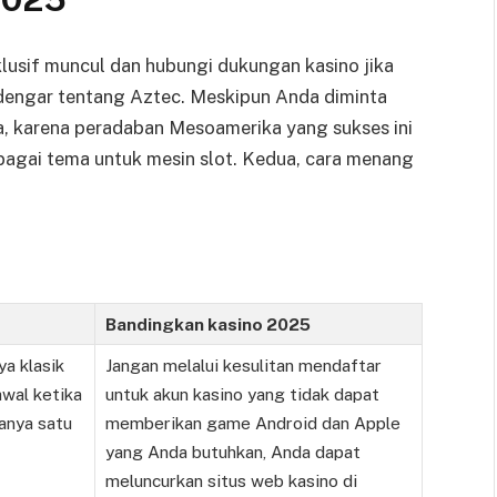
lusif muncul dan hubungi dukungan kasino jika
dengar tentang Aztec. Meskipun Anda diminta
, karena peradaban Mesoamerika yang sukses ini
ebagai tema untuk mesin slot. Kedua, cara menang
Bandingkan kasino 2025
a klasik
Jangan melalui kesulitan mendaftar
awal ketika
untuk akun kasino yang tidak dapat
anya satu
memberikan game Android dan Apple
yang Anda butuhkan, Anda dapat
meluncurkan situs web kasino di