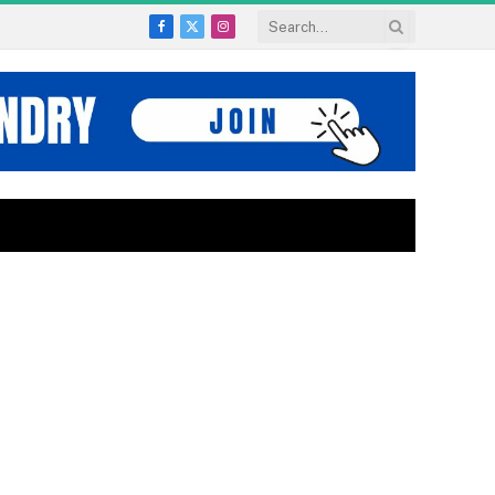
Facebook
X
Instagram
(Twitter)