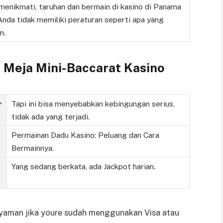
menikmati, taruhan dan bermain di kasino di Panama
nda tidak memiliki peraturan seperti apa yang
n.
 Meja Mini-Baccarat Kasino
r
Tapi ini bisa menyebabkan kebingungan serius,
tidak ada yang terjadi.
Permainan Dadu Kasino: Peluang dan Cara
Bermainnya.
Yang sedang berkata, ada Jackpot harian.
nyaman jika youre sudah menggunakan Visa atau