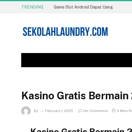
TRENDING
Game Slot Android Dapat Uang
Kasino Gratis Bermain
By
February 1, 2025
No Comments
3 Mins R
Kasino Gratis Bermain 