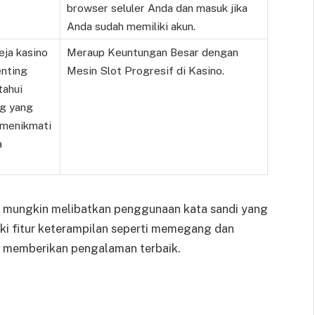
browser seluler Anda dan masuk jika
Anda sudah memiliki akun.
ja kasino
Meraup Keuntungan Besar dengan
enting
Mesin Slot Progresif di Kasino.
tahui
g yang
 menikmati
a
ng mungkin melibatkan penggunaan kata sandi yang
ki fitur keterampilan seperti memegang dan
lu memberikan pengalaman terbaik.