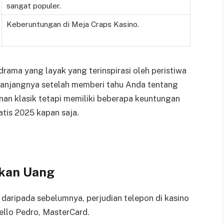
sangat populer.
Keberuntungan di Meja Craps Kasino.
ama yang layak yang terinspirasi oleh peristiwa
rpanjangnya setelah memberi tahu Anda tentang
ainan klasik tetapi memiliki beberapa keuntungan
atis 2025 kapan saja.
lkan Uang
S daripada sebelumnya, perjudian telepon di kasino
ello Pedro, MasterCard.