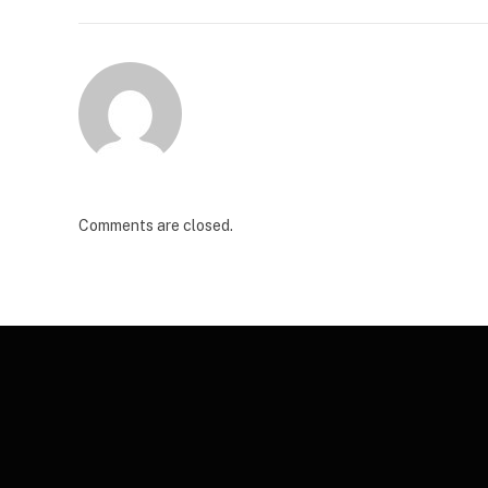
Comments are closed.