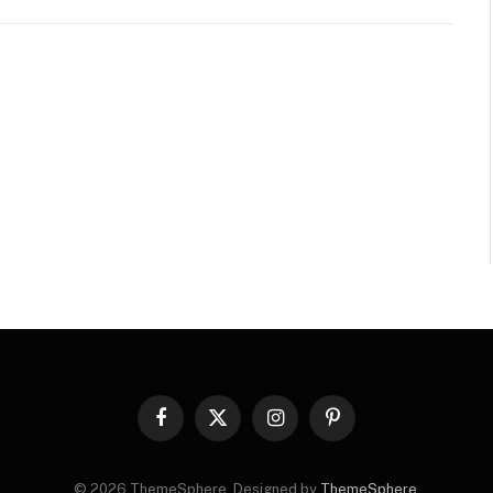
Facebook
X
Instagram
Pinterest
(Twitter)
© 2026 ThemeSphere. Designed by
ThemeSphere
.