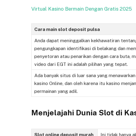
Virtual Kasino Bermain Dengan Gratis 2025
Cara main slot deposit pulsa
Anda dapat meninggalkan kekhawatiran tentan
pengungkapan identifikasi di belakang dan me
penyetoran atau penarikan dengan cara buta, m
video dari EGT ini adalah pilihan yang tepat.
Ada banyak situs di luar sana yang menawarka
kasino Online, dan oleh karena itu kasino menja
permainan yang adil.
Menjelajahi Dunia Slot di Ka
Slot online deposit murah
Ini tidak hanya 