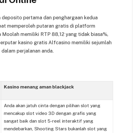
da deposito pertama dan penghargaan kedua
at memperoleh putaran gratis di platform
a Moolah memiliki RTP 88,12 yang tidak biasa%,
putar kasino gratis Alfcasino memiliki sejumlah
 dalam perjalanan anda.
Kasino menang aman blackjack
Anda akan jatuh cinta dengan pilihan slot yang
mencakup slot video 3D dengan grafis yang
sangat baik dan slot 5-reel interaktif yang
mendebarkan, Shooting Stars bukanlah slot yang