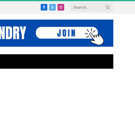
Facebook
X
Instagram
(Twitter)