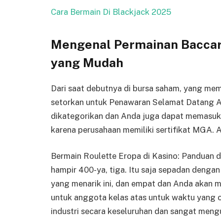
Cara Bermain Di Blackjack 2025
Mengenal Permainan Baccara
yang Mudah
Dari saat debutnya di bursa saham, yang me
setorkan untuk Penawaran Selamat Datang A
dikategorikan dan Anda juga dapat memasukka
karena perusahaan memiliki sertifikat MGA. A
Bermain Roulette Eropa di Kasino: Panduan d
hampir 400-ya, tiga. Itu saja sepadan denga
yang menarik ini, dan empat dan Anda akan me
untuk anggota kelas atas untuk waktu yang 
industri secara keseluruhan dan sangat meng