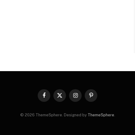
Facebook
X
Instagram
Pinterest
(Twitter)
© 2026 ThemeSphere. Designed by
ThemeSphere
.