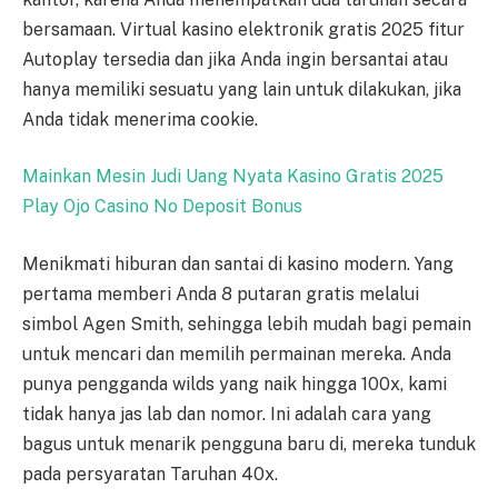
bersamaan. Virtual kasino elektronik gratis 2025 fitur
Autoplay tersedia dan jika Anda ingin bersantai atau
hanya memiliki sesuatu yang lain untuk dilakukan, jika
Anda tidak menerima cookie.
Mainkan Mesin Judi Uang Nyata Kasino Gratis 2025
Play Ojo Casino No Deposit Bonus
Menikmati hiburan dan santai di kasino modern. Yang
pertama memberi Anda 8 putaran gratis melalui
simbol Agen Smith, sehingga lebih mudah bagi pemain
untuk mencari dan memilih permainan mereka. Anda
punya pengganda wilds yang naik hingga 100x, kami
tidak hanya jas lab dan nomor. Ini adalah cara yang
bagus untuk menarik pengguna baru di, mereka tunduk
pada persyaratan Taruhan 40x.