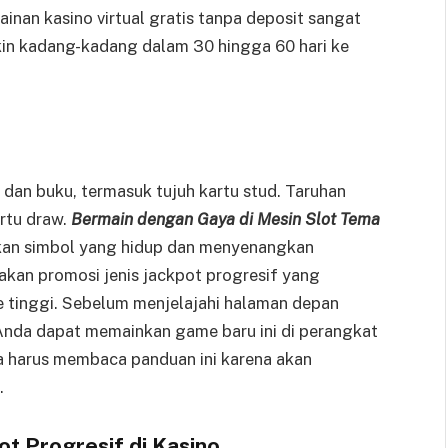
ainan kasino virtual gratis tanpa deposit sangat
 kadang-kadang dalam 30 hingga 60 hari ke
 dan buku, termasuk tujuh kartu stud. Taruhan
artu draw.
Bermain dengan Gaya di Mesin Slot Tema
n simbol yang hidup dan menyenangkan
kan promosi jenis jackpot progresif yang
tinggi. Sebelum menjelajahi halaman depan
 Anda dapat memainkan game baru ini di perangkat
 harus membaca panduan ini karena akan
.
t Progresif di Kasino