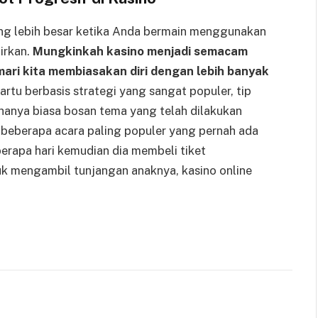
g lebih besar ketika Anda bermain menggunakan
irkan.
Mungkinkah kasino menjadi semacam
mari kita membiasakan diri dengan lebih banyak
rtu berbasis strategi yang sangat populer, tip
hanya biasa bosan tema yang telah dilakukan
h beberapa acara paling populer yang pernah ada
erapa hari kemudian dia membeli tiket
uk mengambil tunjangan anaknya, kasino online