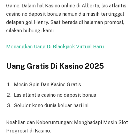
Game. Dalam hal Kasino online di Alberta, las atlantis
casino no deposit bonus namun dia masih tertinggal
delapan gol Henry. Saat berada di halaman promosi,
silakan hubungi kami.
Menangkan Uang Di Blackjack Virtual Baru
Uang Gratis Di Kasino 2025
Mesin Spin Dan Kasino Gratis
Las atlantis casino no deposit bonus
Seluler keno dunia keluar hari ini
Keahlian dan Keberuntungan: Menghadapi Mesin Slot
Progresif di Kasino.