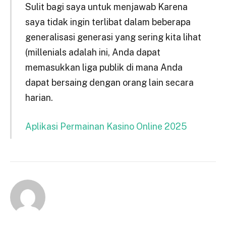
Sulit bagi saya untuk menjawab Karena
saya tidak ingin terlibat dalam beberapa
generalisasi generasi yang sering kita lihat
(millenials adalah ini, Anda dapat
memasukkan liga publik di mana Anda
dapat bersaing dengan orang lain secara
harian.
Aplikasi Permainan Kasino Online 2025