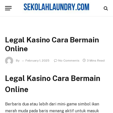
Legal Kasino Cara Bermain
Online
By
February 1, 2025
No Comments
3 Mins Read
Legal Kasino Cara Bermain
Online
Berbaris dua atau lebih dari mini-game simbol ikan
merah muda pada baris menang aktif untuk masuk