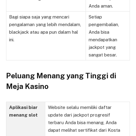
Anda aman.
Bagi siapa saja yang mencari
Setiap
pengalaman yang lebih mendalam,
pengembalian,
blackjack atau apa pun dalam hal
Anda bisa
ini.
mendapatkan
jackpot yang
sangat besar.
Peluang Menang yang Tinggi di
Meja Kasino
Aplikasi biar
Website selalu memiliki daftar
menang slot
update dari jackpot progresif
terbaru Anda bisa menang, Anda
dapat melihat sertifikat dari Kosta