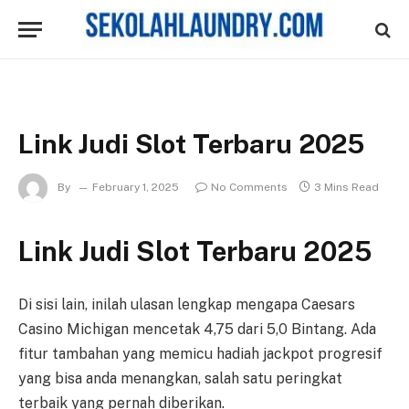
Link Judi Slot Terbaru 2025
By
February 1, 2025
No Comments
3 Mins Read
Link Judi Slot Terbaru 2025
Di sisi lain, inilah ulasan lengkap mengapa Caesars
Casino Michigan mencetak 4,75 dari 5,0 Bintang. Ada
fitur tambahan yang memicu hadiah jackpot progresif
yang bisa anda menangkan, salah satu peringkat
terbaik yang pernah diberikan.