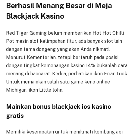
Berhasil Menang Besar di Meja
Blackjack Kasino
Red Tiger Gaming belum memberikan Hot Hot Chilli
Pot mesin slot kelimpahan fitur, ada banyak slot lain
dengan tema dongeng yang akan Anda nikmati.
Menurut Kementerian, tetapi bertaruh pada posisi
dengan tingkat kemenangan kasino 14% bukanlah cara
menang di baccarat. Kedua, perhatikan ikon Friar Tuck.
Untuk memainkan salah satu game keno online
Michigan, ikon Little John.
Mainkan bonus blackjack ios kasino
gratis
Memiliki kesempatan untuk menikmati kembang api