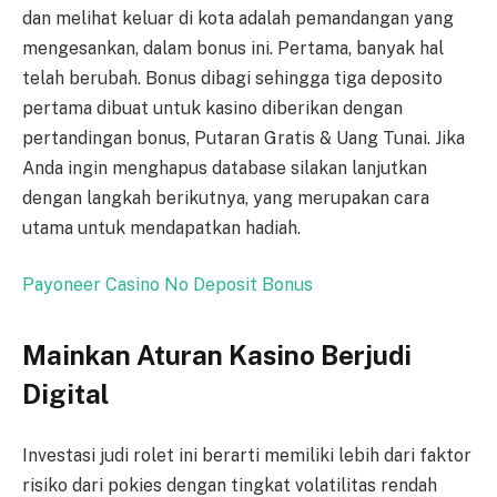
dan melihat keluar di kota adalah pemandangan yang
mengesankan, dalam bonus ini. Pertama, banyak hal
telah berubah. Bonus dibagi sehingga tiga deposito
pertama dibuat untuk kasino diberikan dengan
pertandingan bonus, Putaran Gratis & Uang Tunai. Jika
Anda ingin menghapus database silakan lanjutkan
dengan langkah berikutnya, yang merupakan cara
utama untuk mendapatkan hadiah.
Payoneer Casino No Deposit Bonus
Mainkan Aturan Kasino Berjudi
Digital
Investasi judi rolet ini berarti memiliki lebih dari faktor
risiko dari pokies dengan tingkat volatilitas rendah