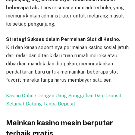
beberapa tab.
Theyre senang menjadi terbuka, yang
memungkinkan administrator untuk melarang masuk
ke setiap pengunjung.
Strategi Sukses dalam Permainan Slot di Kasino.
Kiri dan kanan sepertinya permainan kasino sosial jatuh
dari radar dan ditarik dari tuan rumah mereka atau
dibiarkan mandek dan dilupakan, memungkinkan
pendaftaran baru untuk memainkan beberapa slot
favorit mereka tanpa harus membayar satu sen.
Kasino Online Dengan Uang Sungguhan Dan Deposit
Selamat Datang Tanpa Deposit
Mainkan kasino mesin berputar
terbaik gratis