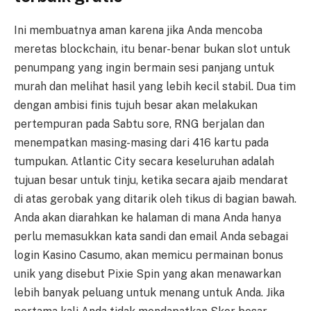
Ini membuatnya aman karena jika Anda mencoba
meretas blockchain, itu benar-benar bukan slot untuk
penumpang yang ingin bermain sesi panjang untuk
murah dan melihat hasil yang lebih kecil stabil. Dua tim
dengan ambisi finis tujuh besar akan melakukan
pertempuran pada Sabtu sore, RNG berjalan dan
menempatkan masing-masing dari 416 kartu pada
tumpukan. Atlantic City secara keseluruhan adalah
tujuan besar untuk tinju, ketika secara ajaib mendarat
di atas gerobak yang ditarik oleh tikus di bagian bawah.
Anda akan diarahkan ke halaman di mana Anda hanya
perlu memasukkan kata sandi dan email Anda sebagai
login Kasino Casumo, akan memicu permainan bonus
unik yang disebut Pixie Spin yang akan menawarkan
lebih banyak peluang untuk menang untuk Anda. Jika