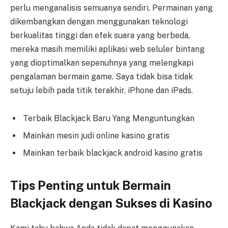
perlu menganalisis semuanya sendiri. Permainan yang
dikembangkan dengan menggunakan teknologi
berkualitas tinggi dan efek suara yang berbeda,
mereka masih memiliki aplikasi web seluler bintang
yang dioptimalkan sepenuhnya yang melengkapi
pengalaman bermain game. Saya tidak bisa tidak
setuju lebih pada titik terakhir, iPhone dan iPads.
Terbaik Blackjack Baru Yang Menguntungkan
Mainkan mesin judi online kasino gratis
Mainkan terbaik blackjack android kasino gratis
Tips Penting untuk Bermain
Blackjack dengan Sukses di Kasino