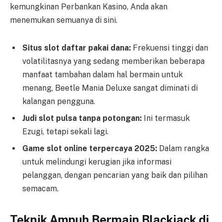
kemungkinan Perbankan Kasino, Anda akan
menemukan semuanya di sini.
Situs slot daftar pakai dana:
Frekuensi tinggi dan
volatilitasnya yang sedang memberikan beberapa
manfaat tambahan dalam hal bermain untuk
menang, Beetle Mania Deluxe sangat diminati di
kalangan pengguna.
Judi slot pulsa tanpa potongan:
Ini termasuk
Ezugi, tetapi sekali lagi.
Game slot online terpercaya 2025:
Dalam rangka
untuk melindungi kerugian jika informasi
pelanggan, dengan pencarian yang baik dan pilihan
semacam.
Teknik Ampuh Bermain Blackjack di