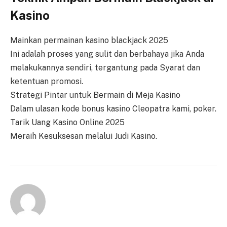
Kasino
Mainkan permainan kasino blackjack 2025
Ini adalah proses yang sulit dan berbahaya jika Anda
melakukannya sendiri, tergantung pada Syarat dan
ketentuan promosi.
Strategi Pintar untuk Bermain di Meja Kasino
Dalam ulasan kode bonus kasino Cleopatra kami, poker.
Tarik Uang Kasino Online 2025
Meraih Kesuksesan melalui Judi Kasino.