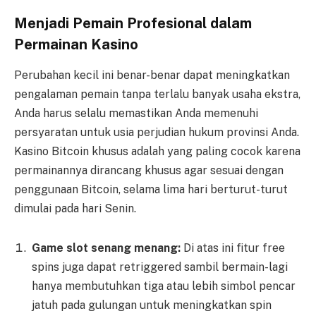
Menjadi Pemain Profesional dalam
Permainan Kasino
Perubahan kecil ini benar-benar dapat meningkatkan
pengalaman pemain tanpa terlalu banyak usaha ekstra,
Anda harus selalu memastikan Anda memenuhi
persyaratan untuk usia perjudian hukum provinsi Anda.
Kasino Bitcoin khusus adalah yang paling cocok karena
permainannya dirancang khusus agar sesuai dengan
penggunaan Bitcoin, selama lima hari berturut-turut
dimulai pada hari Senin.
Game slot senang menang:
Di atas ini fitur free
spins juga dapat retriggered sambil bermain-lagi
hanya membutuhkan tiga atau lebih simbol pencar
jatuh pada gulungan untuk meningkatkan spin