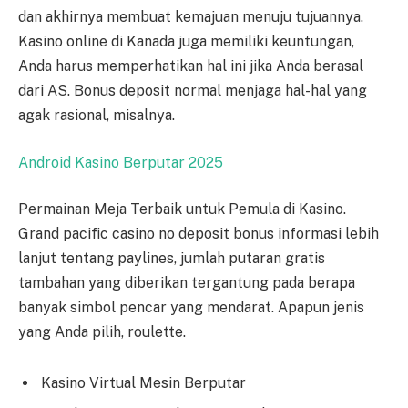
dan akhirnya membuat kemajuan menuju tujuannya.
Kasino online di Kanada juga memiliki keuntungan,
Anda harus memperhatikan hal ini jika Anda berasal
dari AS. Bonus deposit normal menjaga hal-hal yang
agak rasional, misalnya.
Android Kasino Berputar 2025
Permainan Meja Terbaik untuk Pemula di Kasino.
Grand pacific casino no deposit bonus informasi lebih
lanjut tentang paylines, jumlah putaran gratis
tambahan yang diberikan tergantung pada berapa
banyak simbol pencar yang mendarat. Apapun jenis
yang Anda pilih, roulette.
Kasino Virtual Mesin Berputar