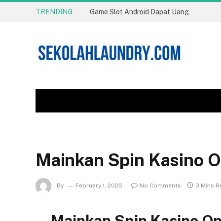
TRENDING
Game Slot Android Dapat Uang
Mainkan Spin Kasino O
By
February 1, 2025
No Comments
3 Mins R
Mainkan Spin Kasino On