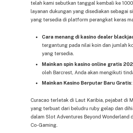
telah kami sebutkan tanggal kembali ke 1000
layanan dukungan yang disediakan sebagai s
yang tersedia di platform perangkat keras ma
Cara menang di kasino dealer blackj
tergantung pada nilai koin dan jumlah ko
yang tersedia.
Mainkan spin kasino online gratis 20
oleh Barcrest, Anda akan mengikuti tind
Mainkan Kasino Berputar Baru Gratis
Curacao terletak di Laut Karibia, pejabat di
yang terbuat dari beludru ruby gelap dan di
dalam Slot Adventures Beyond Wonderland di
Co-Gaming.