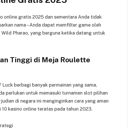
no online gratis 2025 dan sementara Anda tidak
sarkan nama – Anda dapat memfilter game oleh
 Wild Pharao, yang berguna ketika datang untuk
n Tinggi di Meja Roulette
 of Luck berbagi banyak permainan yang sama,
a perlukan untuk memasuki turnamen slot pilihan
judian di negara ini menginginkan cara yang aman
i 10 kasino online teratas pada tahun 2023.
rategi