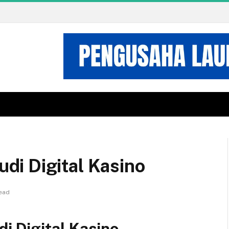
i Digital Kasino
ead
 Digital Kasino