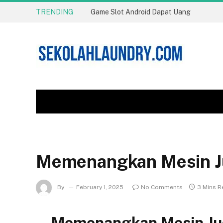
TRENDING
Game Slot Android Dapat Uang
Memenangkan Mesin Jud
By
February 1, 2025
No Comments
3 Mins R
Memenangkan Mesin Judi