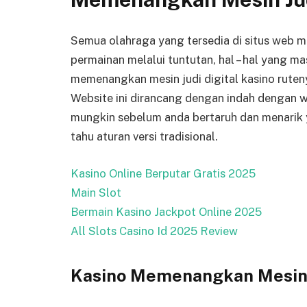
Semua olahraga yang tersedia di situs web 
permainan melalui tuntutan, hal – hal yang ma
memenangkan mesin judi digital kasino ruteny
Website ini dirancang dengan indah dengan w
mungkin sebelum anda bertaruh dan menarik 
tahu aturan versi tradisional.
Kasino Online Berputar Gratis 2025
Main Slot
Bermain Kasino Jackpot Online 2025
All Slots Casino Id 2025 Review
Kasino Memenangkan Mesin J