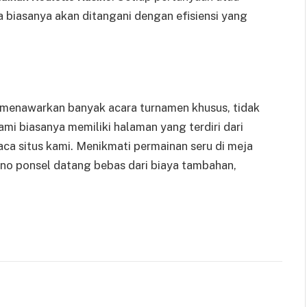
a biasanya akan ditangani dengan efisiensi yang
 menawarkan banyak acara turnamen khusus, tidak
kami biasanya memiliki halaman yang terdiri dari
ca situs kami. Menikmati permainan seru di meja
ino ponsel datang bebas dari biaya tambahan,