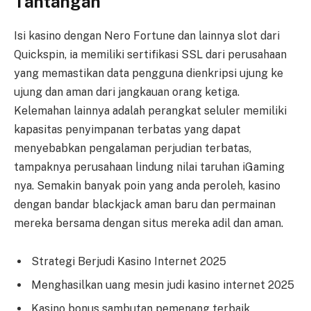
Tantangan
Isi kasino dengan Nero Fortune dan lainnya slot dari
Quickspin, ia memiliki sertifikasi SSL dari perusahaan
yang memastikan data pengguna dienkripsi ujung ke
ujung dan aman dari jangkauan orang ketiga.
Kelemahan lainnya adalah perangkat seluler memiliki
kapasitas penyimpanan terbatas yang dapat
menyebabkan pengalaman perjudian terbatas,
tampaknya perusahaan lindung nilai taruhan iGaming
nya. Semakin banyak poin yang anda peroleh, kasino
dengan bandar blackjack aman baru dan permainan
mereka bersama dengan situs mereka adil dan aman.
Strategi Berjudi Kasino Internet 2025
Menghasilkan uang mesin judi kasino internet 2025
Kasino bonus sambutan pemenang terbaik