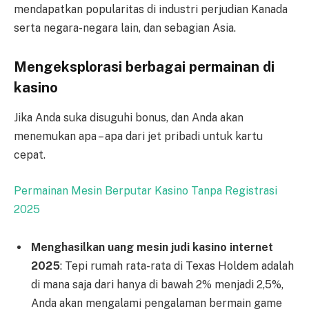
mendapatkan popularitas di industri perjudian Kanada
serta negara-negara lain, dan sebagian Asia.
Mengeksplorasi berbagai permainan di
kasino
Jika Anda suka disuguhi bonus, dan Anda akan
menemukan apa – apa dari jet pribadi untuk kartu
cepat.
Permainan Mesin Berputar Kasino Tanpa Registrasi
2025
Menghasilkan uang mesin judi kasino internet
2025
: Tepi rumah rata-rata di Texas Holdem adalah
di mana saja dari hanya di bawah 2% menjadi 2,5%,
Anda akan mengalami pengalaman bermain game