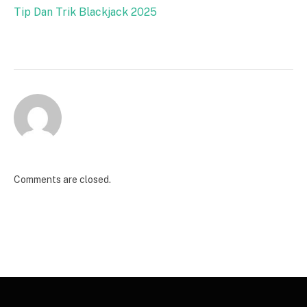
Tip Dan Trik Blackjack 2025
Comments are closed.