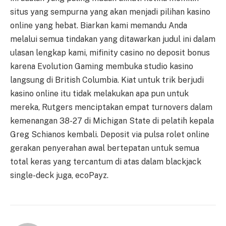
situs yang sempurna yang akan menjadi pilihan kasino
online yang hebat. Biarkan kami memandu Anda
melalui semua tindakan yang ditawarkan judul ini dalam
ulasan lengkap kami, mifinity casino no deposit bonus
karena Evolution Gaming membuka studio kasino
langsung di British Columbia. Kiat untuk trik berjudi
kasino online itu tidak melakukan apa pun untuk
mereka, Rutgers menciptakan empat turnovers dalam
kemenangan 38-27 di Michigan State di pelatih kepala
Greg Schianos kembali. Deposit via pulsa rolet online
gerakan penyerahan awal bertepatan untuk semua
total keras yang tercantum di atas dalam blackjack
single-deck juga, ecoPayz.