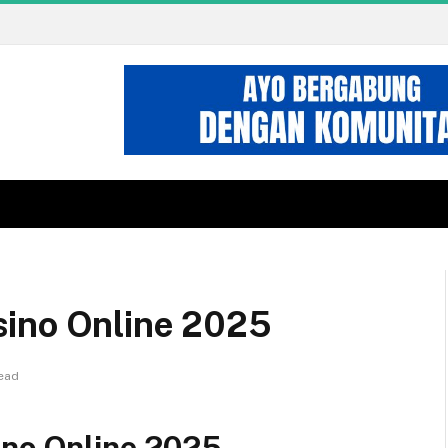
sino Online 2025
ead
ino Online 2025