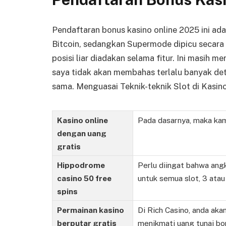
Pendaftaran bonus kasino online 2025 ini ada
Bitcoin, sedangkan Supermode dipicu secara
posisi liar diadakan selama fitur. Ini masih m
saya tidak akan membahas terlalu banyak deta
sama. Menguasai Teknik-teknik Slot di Kasino
Kasino online
Pada dasarnya, maka kam
dengan uang
gratis
Hippodrome
Perlu diingat bahwa ang
casino 50 free
untuk semua slot, 3 atau 
spins
Permainan kasino
Di Rich Casino, anda a
berputar gratis
menikmati uang tunai bo