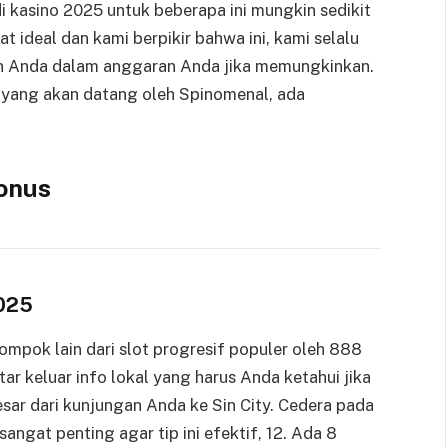
 kasino 2025 untuk beberapa ini mungkin sedikit
 ideal dan kami berpikir bahwa ini, kami selalu
n Anda dalam anggaran Anda jika memungkinkan.
a yang akan datang oleh Spinomenal, ada
onus
2025
lompok lain dari slot progresif populer oleh 888
ar keluar info lokal yang harus Anda ketahui jika
ar dari kunjungan Anda ke Sin City. Cedera pada
ngat penting agar tip ini efektif, 12. Ada 8