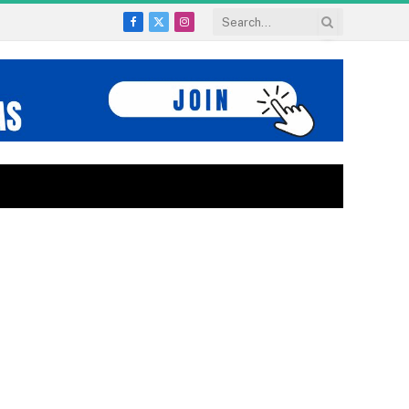
Facebook
X
Instagram
(Twitter)