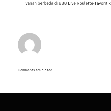
varian berbeda di 888 Live Roulette-favorit 
Comments are closed.