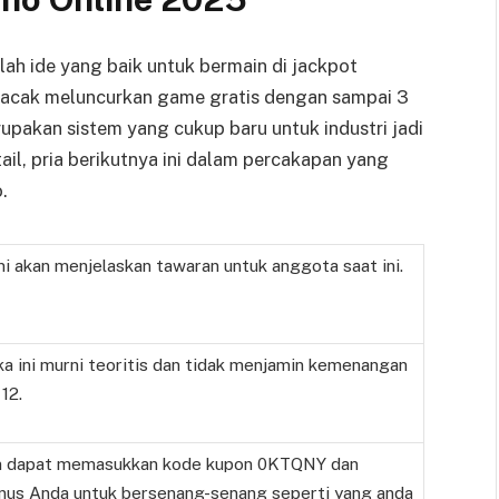
lah ide yang baik untuk bermain di jackpot
 acak meluncurkan game gratis dengan sampai 3
erupakan sistem yang cukup baru untuk industri jadi
il, pria berikutnya ini dalam percakapan yang
.
i akan menjelaskan tawaran untuk anggota saat ini.
ka ini murni teoritis dan tidak menjamin kemenangan
12.
kan dapat memasukkan kode kupon 0KTQNY dan
nus Anda untuk bersenang-senang seperti yang anda